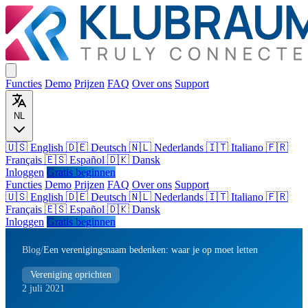
Functies
Demo
Prijzen
FAQ
Over ons
Support
NL
🇺🇸 English
🇩🇪 Deutsch
🇳🇱 Nederlands
🇮🇹 Italiano
🇫🇷
Français
🇪🇸 Español
🇩🇰 Dansk
Inloggen
Gratis beginnen
Functies
Demo
Prijzen
FAQ
Over ons
Support
🇺🇸
English
🇩🇪
Deutsch
🇳🇱
Nederlands
🇮🇹
Italiano
🇫🇷
Français
🇪🇸
Español
🇩🇰
Dansk
Inloggen
Gratis beginnen
Blog
/
Een verenigingsnaam bedenken: waar je op moet letten
Vereniging oprichten
2 juli 2021