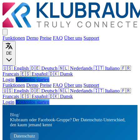
Funktionen
Demo
Preise
FAQ
Über uns
Support
DE
🇺🇸 English
🇩🇪 Deutsch
🇳🇱 Nederlands
🇮🇹 Italiano
🇫🇷
Français
🇪🇸 Español
🇩🇰 Dansk
Login
Kostenlos starten
Funktionen
Demo
Preise
FAQ
Über uns
Support
🇺🇸
English
🇩🇪
Deutsch
🇳🇱
Nederlands
🇮🇹
Italiano
🇫🇷
Français
🇪🇸
Español
🇩🇰
Dansk
Login
Kostenlos starten
Blog
/
Klubraum oder Facebook-Gruppe? Der Datenschutz-Unterschied,
den kaum jemand kennt
Datenschutz