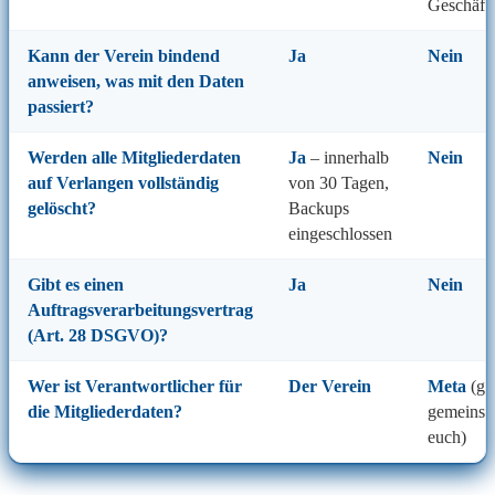
Geschäft
Kann der Verein
bindend
Ja
Nein
anweisen
, was mit den Daten
passiert?
Werden alle Mitgliederdaten
Ja
– innerhalb
Nein
auf Verlangen vollständig
von 30 Tagen,
gelöscht
?
Backups
eingeschlossen
Gibt es einen
Ja
Nein
Auftragsverarbeitungsvertrag
(Art. 28 DSGVO)?
Wer ist
Verantwortlicher
für
Der Verein
Meta
(gg
die Mitgliederdaten?
gemeinsa
euch)