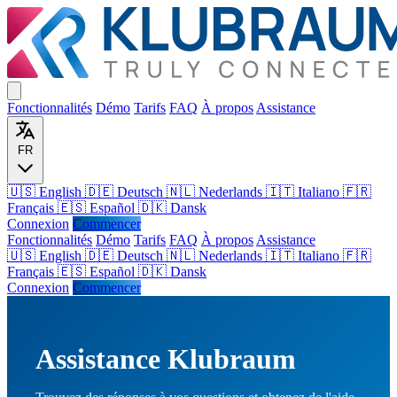
Fonctionnalités
Démo
Tarifs
FAQ
À propos
Assistance
FR
🇺🇸 English
🇩🇪 Deutsch
🇳🇱 Nederlands
🇮🇹 Italiano
🇫🇷
Français
🇪🇸 Español
🇩🇰 Dansk
Connexion
Commencer
Fonctionnalités
Démo
Tarifs
FAQ
À propos
Assistance
🇺🇸
English
🇩🇪
Deutsch
🇳🇱
Nederlands
🇮🇹
Italiano
🇫🇷
Français
🇪🇸
Español
🇩🇰
Dansk
Connexion
Commencer
Assistance Klubraum