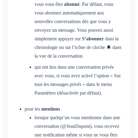
Supprimer des membres
vous vous êtes
abonné
. Par défaut, vous
Autorisations d'accès de l'application
Admin de l'espace
vous abonnez automatiquement aux
Fermer le compte
nouvelles conversations dès que vous y
Gérer les espaces
envoyez un message. Vous pouvez aussi
Demande d'adhésion sur le site de l'association
simplement appuyer sur
S’abonner
dans la
Modifier le nom du Klubraum
chronologie ou sur l’icône de cloche 🔔 dans
Fermer le Klubraum
la vue de la conversation
qui ont lieu dans une conversation privée
avec vous, si vous avez activé l’option « Sur
tous les messages privés » dans le menu
Paramètres (désactivée par défaut).
pour les
mentions
lorsque quelqu’un vous mentionne dans une
conversation (@JeanDupont), vous recevez
une notification même si vous ne vous êtes