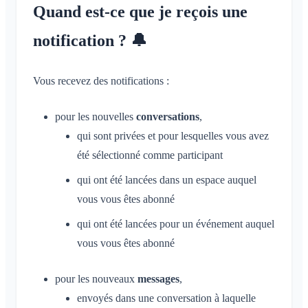
Conversation pour un événement
Quand est-ce que je reçois une
Partage de la position
Espaces
Accusé de lecture
Calendrier personnel
Calendrier
notification ? 🔔
Supprimer un message
Synchronisation
Conversations
Vous recevez des notifications :
Espaces
Qu'est-ce qu'un espace ?
pour les nouvelles
conversations
,
Compte et paramètres
Qu'est-ce qu'un groupe d'espaces ?
qui sont privées et pour lesquelles vous avez
Plusieurs Klubraum
Administration
été sélectionné comme participant
Créer un espace
Klubraum supplémentaire
Rejoindre un espace
qui ont été lancées dans un espace auquel
Démarrage rapide pour les admins
Divers
Quitter le Klubraum
vous vous êtes abonné
Quitter un espace
Autorisations
Se déconnecter
Navigateurs pris en charge
FAQ
Espace privé
qui ont été lancées pour un événement auquel
Administrateurs supplémentaires
Modifier le nom
Commentaires
vous vous êtes abonné
Inviter des membres
Modifier l'e-mail
Cas d'usage
Renvoyer des invitations
pour les nouveaux
messages
,
Modifier la photo de profil
Liste des membres
envoyés dans une conversation à laquelle
Personnaliser l'arrière-plan