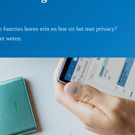
 functies horen erin en hoe zit het met privacy?
et weten.