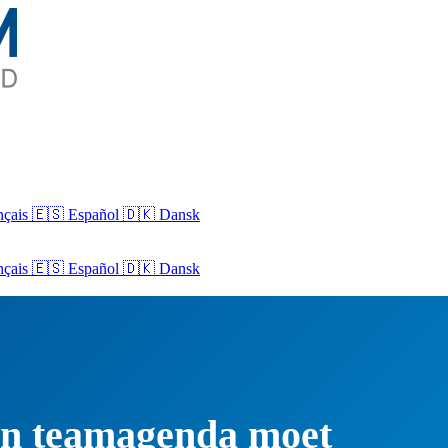
nçais
🇪🇸 Español
🇩🇰 Dansk
nçais
🇪🇸
Español
🇩🇰
Dansk
een teamagenda moet