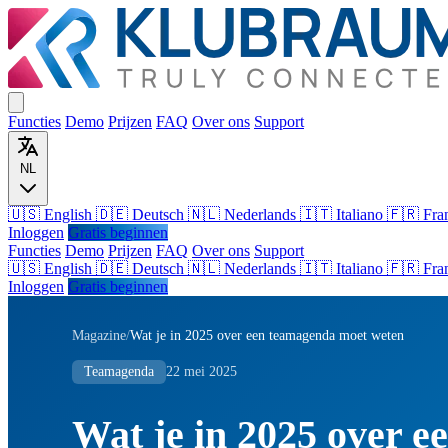
Functies
Demo
Prijzen
FAQ
Over ons
Support
NL
🇺🇸 English
🇩🇪 Deutsch
🇳🇱 Nederlands
🇮🇹 Italiano
🇫🇷 Fra
Inloggen
Gratis beginnen
Functies
Demo
Prijzen
FAQ
Over ons
Support
🇺🇸
English
🇩🇪
Deutsch
🇳🇱
Nederlands
🇮🇹
Italiano
🇫🇷
Fra
Inloggen
Gratis beginnen
Magazine
/
Wat je in 2025 over een teamagenda moet weten
Teamagenda
22 mei 2025
Wat je in 2025 over 