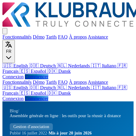
Fonctionnalités
Démo
Tarifs
FAQ
À propos
Assistance
FR
🇺🇸 English
🇩🇪 Deutsch
🇳🇱 Nederlands
🇮🇹 Italiano
🇫🇷
Français
🇪🇸 Español
🇩🇰 Dansk
Connexion
Commencer
Fonctionnalités
Démo
Tarifs
FAQ
À propos
Assistance
🇺🇸
English
🇩🇪
Deutsch
🇳🇱
Nederlands
🇮🇹
Italiano
🇫🇷
Français
🇪🇸
Español
🇩🇰
Dansk
Connexion
Commencer
Blog
/
Assemblée générale en ligne : les outils pour la réussir à distance
Gestion d'association
·
Publié 16 juillet 2022
Mis à jour 20 juin 2026