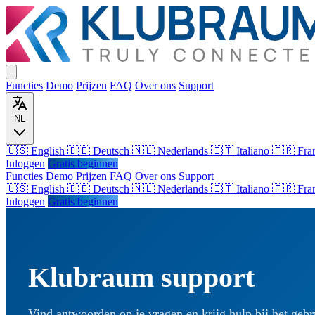
Functies
Demo
Prijzen
FAQ
Over ons
Support
NL
🇺🇸 English
🇩🇪 Deutsch
🇳🇱 Nederlands
🇮🇹 Italiano
🇫🇷 Fra
Inloggen
Gratis beginnen
Functies
Demo
Prijzen
FAQ
Over ons
Support
🇺🇸
English
🇩🇪
Deutsch
🇳🇱
Nederlands
🇮🇹
Italiano
🇫🇷
Fra
Inloggen
Gratis beginnen
Klubraum support
Vind antwoorden op je vragen en krijg hulp bij het geb