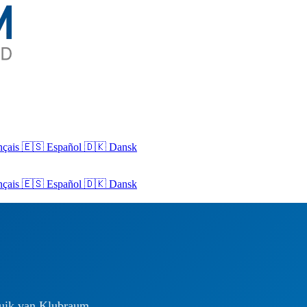
nçais
🇪🇸 Español
🇩🇰 Dansk
nçais
🇪🇸
Español
🇩🇰
Dansk
ruik van Klubraum.