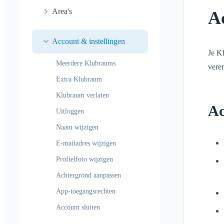
Algemeen
Conversatie in area
Area's
Ac
Kinderen en gasten
Meldingsprofielen
Conversatie bij evenement
aanmelden
Wat is een Area?
Areas
Leesbevestiging
Locatie delen
Account & instellingen
Wat is een Area-groep?
Agenda
Je Kl
Bericht verwijderen
Persoonlijke agenda
Meerdere Klubraums
Area aanmaken
vere
Conversaties
Synchronisatie
Extra Klubraum
Area toetreden
Klubraum verlaten
Area verlaten
Ac
Uitloggen
Afgesloten area
Naam wijzigen
E-mailadres wijzigen
Profielfoto wijzigen
Achtergrond aanpassen
App-toegangsrechten
Account sluiten