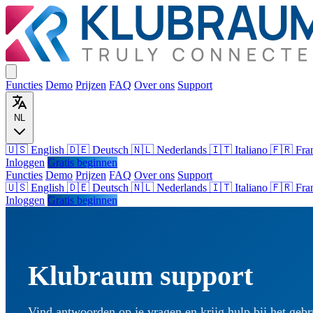
Functies
Demo
Prijzen
FAQ
Over ons
Support
NL
🇺🇸 English
🇩🇪 Deutsch
🇳🇱 Nederlands
🇮🇹 Italiano
🇫🇷 Fra
Inloggen
Gratis beginnen
Functies
Demo
Prijzen
FAQ
Over ons
Support
🇺🇸
English
🇩🇪
Deutsch
🇳🇱
Nederlands
🇮🇹
Italiano
🇫🇷
Fra
Inloggen
Gratis beginnen
Klubraum support
Vind antwoorden op je vragen en krijg hulp bij het geb