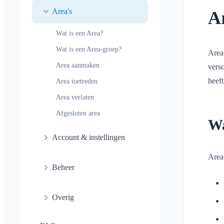
Algemeen
Conversatie in area
Area's
A
Kinderen en gasten
Meldingsprofielen
Conversatie bij evenement
aanmelden
Wat is een Area?
Areas
Leesbevestiging
Locatie delen
Wat is een Area-groep?
Agenda
Area
Bericht verwijderen
Persoonlijke agenda
Area aanmaken
versc
Conversaties
Synchronisatie
heef
Area toetreden
Area verlaten
Afgesloten area
Wa
Account & instellingen
Area’
Meerdere Klubraums
Beheer
Extra Klubraum
Quickstart voor beheerders
Klubraum verlaten
Overig
Rechten
Uitloggen
Ondersteunde browsers
Extra beheerders
Naam wijzigen