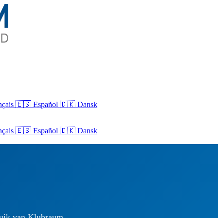
nçais
🇪🇸 Español
🇩🇰 Dansk
nçais
🇪🇸
Español
🇩🇰
Dansk
ruik van Klubraum.