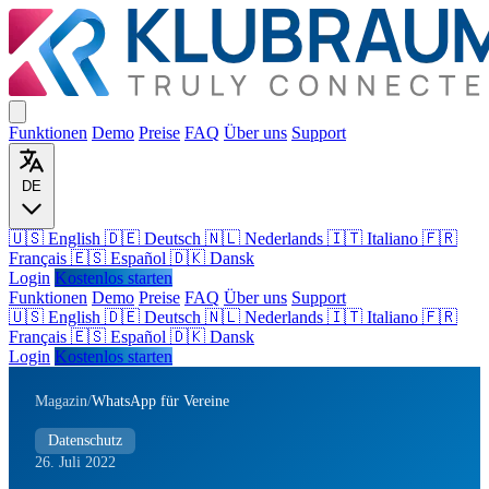
Funktionen
Demo
Preise
FAQ
Über uns
Support
DE
🇺🇸 English
🇩🇪 Deutsch
🇳🇱 Nederlands
🇮🇹 Italiano
🇫🇷
Français
🇪🇸 Español
🇩🇰 Dansk
Login
Kostenlos starten
Funktionen
Demo
Preise
FAQ
Über uns
Support
🇺🇸
English
🇩🇪
Deutsch
🇳🇱
Nederlands
🇮🇹
Italiano
🇫🇷
Français
🇪🇸
Español
🇩🇰
Dansk
Login
Kostenlos starten
Magazin
/
WhatsApp für Vereine
Datenschutz
26. Juli 2022