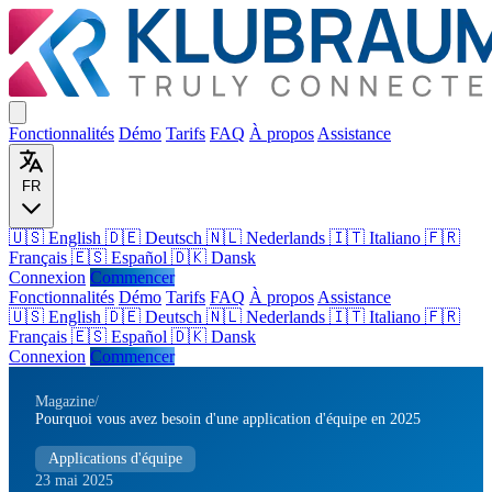
Fonctionnalités
Démo
Tarifs
FAQ
À propos
Assistance
FR
🇺🇸 English
🇩🇪 Deutsch
🇳🇱 Nederlands
🇮🇹 Italiano
🇫🇷
Français
🇪🇸 Español
🇩🇰 Dansk
Connexion
Commencer
Fonctionnalités
Démo
Tarifs
FAQ
À propos
Assistance
🇺🇸
English
🇩🇪
Deutsch
🇳🇱
Nederlands
🇮🇹
Italiano
🇫🇷
Français
🇪🇸
Español
🇩🇰
Dansk
Connexion
Commencer
Magazine
/
Pourquoi vous avez besoin d'une application d'équipe en 2025
Applications d'équipe
23 mai 2025