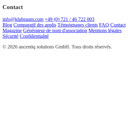
Contact
info@klubraum.com
+49 (0) 721 / 46 722 003
Blog
Comparatif des applis
Témoignages clients
FAQ
Contact
Magazine
Générateur de nom d'association
Mentions légales
Sécurité
Confidentialité
© 2026 aucentiq solutions GmbH. Tous droits réservés.