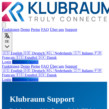
Funktionen
Demo
Preise
FAQ
Über uns
Support
DE
🇺🇸 English
🇩🇪 Deutsch
🇳🇱 Nederlands
🇮🇹 Italiano
🇫🇷
Français
🇪🇸 Español
🇩🇰 Dansk
Login
Kostenlos starten
Funktionen
Demo
Preise
FAQ
Über uns
Support
🇺🇸
English
🇩🇪
Deutsch
🇳🇱
Nederlands
🇮🇹
Italiano
🇫🇷
Français
🇪🇸
Español
🇩🇰
Dansk
Login
Kostenlos starten
Klubraum Support