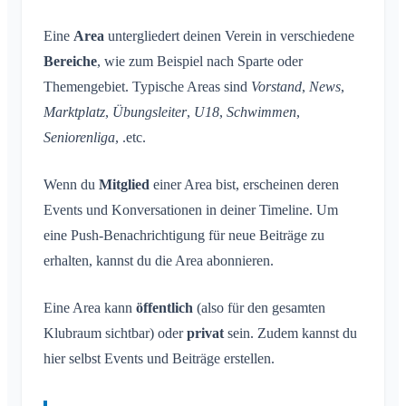
Konversation zu Event
Was ist eine Area?
Standort teilen
Areas
Lesebestätigung
Eine
Was ist eine Area-Gruppe?
Area
untergliedert deinen Verein in verschiedene
Persönlicher Kalender
Kalender
Bereiche
Nachricht löschen
, wie zum Beispiel nach Sparte oder
Area erstellen
Synchronisation
Konversationen
Themengebiet. Typische Areas sind
Vorstand
,
News
,
Area beitreten
Marktplatz
,
Übungsleiter
,
U18
,
Schwimmen
,
Area verlassen
Seniorenliga
, .etc.
Private Area
Wenn du
Mitglied
einer Area bist, erscheinen deren
Account & Einstellungen
Events und Konversationen in deiner Timeline. Um
Mehrere Klubräume
Administration
eine Push-Benachrichtigung für neue Beiträge zu
Weiterer Klubraum
erhalten, kannst du die Area abonnieren.
Quickstart für Admins
Sonstiges
Klubraum Verlassen
Berechtigungen
Eine Area kann
öffentlich
(also für den gesamten
Ausloggen
Unterstützte Browser
FAQ
Zusätzliche Admins
Klubraum sichtbar) oder
privat
sein. Zudem kannst du
Name ändern
Feedback
hier selbst Events und Beiträge erstellen.
Mitglieder einladen
E-Mail ändern
Use Cases
Einladungen erneut versenden
Profilbild ändern