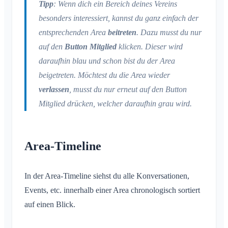
Tipp
: Wenn dich ein Bereich deines Vereins
Mitgliederliste
Hintergrund anpassen
besonders interessiert, kannst du ganz einfach der
Mitglieder entfernen
App-Zugriffsberechtigungen
entsprechenden Area
beitreten
. Dazu musst du nur
Area-Admin
Account schließen
auf den
Button Mitglied
klicken. Dieser wird
Areas verwalten
daraufhin blau und schon bist du der Area
Beitrittsanfrage auf Vereinswebseite
beigetreten. Möchtest du die Area wieder
Name des Klubraums ändern
verlassen
, musst du nur erneut auf den Button
Klubraum schließen
Mitglied drücken, welcher daraufhin grau wird.
Area-Timeline
In der Area-Timeline siehst du alle Konversationen,
Events, etc. innerhalb einer Area chronologisch sortiert
auf einen Blick.