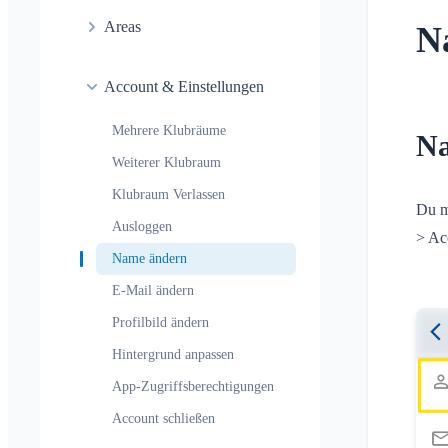
Fahrgemeinschaft
Allgemein
Konversation in Area
Areas
N
Kinder- & Gästeanmeldung
Benachrichtigungsprofile
Konversation zu Event
Standort teilen
Was ist eine Area?
Areas
Lesebestätigung
Account & Einstellungen
Persönlicher Kalender
Was ist eine Area-Gruppe?
Kalender
Nachricht löschen
Synchronisation
Mehrere Klubräume
Area erstellen
Na
Konversationen
Weiterer Klubraum
Area beitreten
Klubraum Verlassen
Area verlassen
Du m
Ausloggen
Private Area
> Ac
Name ändern
E-Mail ändern
Profilbild ändern
Hintergrund anpassen
App-Zugriffsberechtigungen
Account schließen