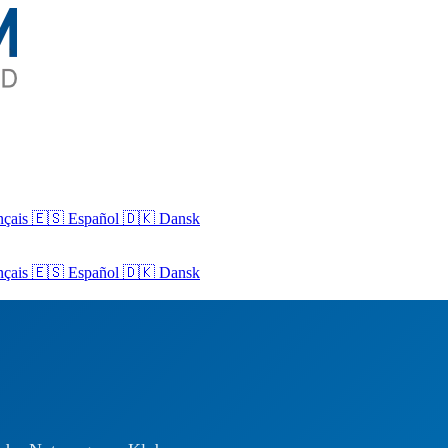
nçais
🇪🇸 Español
🇩🇰 Dansk
nçais
🇪🇸
Español
🇩🇰
Dansk