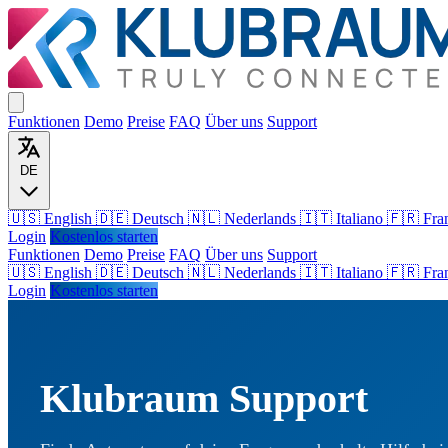
Funktionen
Demo
Preise
FAQ
Über uns
Support
DE
🇺🇸 English
🇩🇪 Deutsch
🇳🇱 Nederlands
🇮🇹 Italiano
🇫🇷 Fra
Login
Kostenlos starten
Funktionen
Demo
Preise
FAQ
Über uns
Support
🇺🇸
English
🇩🇪
Deutsch
🇳🇱
Nederlands
🇮🇹
Italiano
🇫🇷
Fra
Login
Kostenlos starten
Klubraum Support