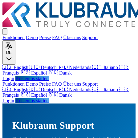
Funktionen
Demo
Preise
FAQ
Über uns
Support
DE
🇺🇸 English
🇩🇪 Deutsch
🇳🇱 Nederlands
🇮🇹 Italiano
🇫🇷
Français
🇪🇸 Español
🇩🇰 Dansk
Login
Kostenlos starten
Funktionen
Demo
Preise
FAQ
Über uns
Support
🇺🇸
English
🇩🇪
Deutsch
🇳🇱
Nederlands
🇮🇹
Italiano
🇫🇷
Français
🇪🇸
Español
🇩🇰
Dansk
Login
Kostenlos starten
Klubraum Support