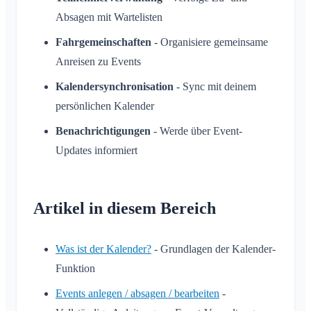
Mitglieder einladen
Absagen mit Wartelisten
E-Mail ändern
Use Cases
Einladungen erneut versenden
Profilbild ändern
Fahrgemeinschaften
- Organisiere gemeinsame
Mitgliederliste
Anreisen zu Events
Hintergrund anpassen
Mitglieder entfernen
App-Zugriffsberechtigungen
Kalendersynchronisation
- Sync mit deinem
Area-Admin
persönlichen Kalender
Account schließen
Areas verwalten
Benachrichtigungen
- Werde über Event-
Beitrittsanfrage auf Vereinswebseite
Updates informiert
Name des Klubraums ändern
Klubraum schließen
Artikel in diesem Bereich
Was ist der Kalender?
- Grundlagen der Kalender-
Funktion
Events anlegen / absagen / bearbeiten
-