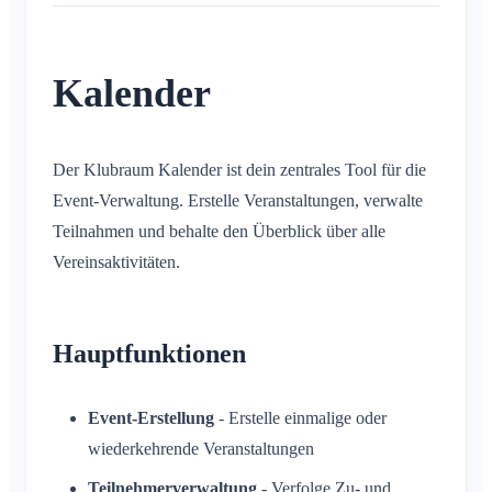
Standort teilen
Persönlicher Kalender
Kalender
Synchronisation
Konversationen
Der Klubraum Kalender ist dein zentrales Tool für die
Was ist eine Konversation?
Benachrichtigungen
Event-Verwaltung. Erstelle Veranstaltungen, verwalte
Private Konversation
Teilnahmen und behalte den Überblick über alle
Allgemein
Areas
Konversation in Area
Vereinsaktivitäten.
Benachrichtigungsprofile
Konversation zu Event
Was ist eine Area?
Account & Einstellungen
Areas
Lesebestätigung
Was ist eine Area-Gruppe?
Kalender
Mehrere Klubräume
Hauptfunktionen
Administration
Nachricht löschen
Area erstellen
Konversationen
Weiterer Klubraum
Area beitreten
Quickstart für Admins
Sonstiges
Klubraum Verlassen
Event-Erstellung
- Erstelle einmalige oder
Area verlassen
Berechtigungen
wiederkehrende Veranstaltungen
Ausloggen
Unterstützte Browser
FAQ
Private Area
Zusätzliche Admins
Name ändern
Teilnehmerverwaltung
- Verfolge Zu- und
Feedback