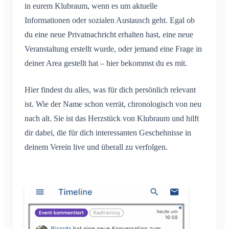
Konversation in Area
in eurem Klubraum, wenn es um aktuelle
Kinder- & Gästeanmeldung
Benachrichtigungsprofile
Konversation zu Event
Informationen oder sozialen Austausch geht. Egal ob
Was ist eine Area?
Account & Einstellungen
Standort teilen
Areas
du eine neue Privatnachricht erhalten hast, eine neue
Lesebestätigung
Was ist eine Area-Gruppe?
Persönlicher Kalender
Kalender
Mehrere Klubräume
Veranstaltung erstellt wurde, oder jemand eine Frage in
Administration
Nachricht löschen
Area erstellen
Synchronisation
Konversationen
Weiterer Klubraum
deiner Area gestellt hat – hier bekommst du es mit.
Area beitreten
Quickstart für Admins
Sonstiges
Klubraum Verlassen
Area verlassen
Berechtigungen
Hier findest du alles, was für dich persönlich relevant
Ausloggen
Unterstützte Browser
FAQ
Private Area
ist. Wie der Name schon verrät, chronologisch von neu
Zusätzliche Admins
Name ändern
Feedback
nach alt. Sie ist das Herzstück von Klubraum und hilft
Mitglieder einladen
E-Mail ändern
Use Cases
dir dabei, die für dich interessanten Geschehnisse in
Einladungen erneut versenden
Profilbild ändern
deinem Verein live und überall zu verfolgen.
Mitgliederliste
Hintergrund anpassen
Mitglieder entfernen
App-Zugriffsberechtigungen
Area-Admin
Account schließen
Areas verwalten
Beitrittsanfrage auf Vereinswebseite