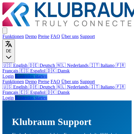
Funktionen
Demo
Preise
FAQ
Über uns
Support
DE
🇺🇸 English
🇩🇪 Deutsch
🇳🇱 Nederlands
🇮🇹 Italiano
🇫🇷
Français
🇪🇸 Español
🇩🇰 Dansk
Login
Kostenlos starten
Funktionen
Demo
Preise
FAQ
Über uns
Support
🇺🇸
English
🇩🇪
Deutsch
🇳🇱
Nederlands
🇮🇹
Italiano
🇫🇷
Français
🇪🇸
Español
🇩🇰
Dansk
Login
Kostenlos starten
Klubraum Support