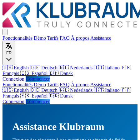
Fonctionnalités
Démo
Tarifs
FAQ
À propos
Assistance
FR
🇺🇸 English
🇩🇪 Deutsch
🇳🇱 Nederlands
🇮🇹 Italiano
🇫🇷
Français
🇪🇸 Español
🇩🇰 Dansk
Connexion
Commencer
Fonctionnalités
Démo
Tarifs
FAQ
À propos
Assistance
🇺🇸
English
🇩🇪
Deutsch
🇳🇱
Nederlands
🇮🇹
Italiano
🇫🇷
Français
🇪🇸
Español
🇩🇰
Dansk
Connexion
Commencer
Assistance Klubraum