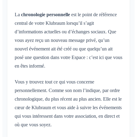
Conversation dans un espace
Inscription des enfants et des invités
Profils de notification
Conversation pour un événement
Qu'est-ce qu'un espace ?
Compte et paramètres
La
Partage de la position
chronologie personnelle
est le point de référence
Espaces
Accusé de lecture
Qu'est-ce qu'un groupe d'espaces ?
central de votre Klubraum lorsqu’il s’agit
Calendrier personnel
Calendrier
Plusieurs Klubraum
Administration
Supprimer un message
Créer un espace
d’informations actuelles ou d’échanges sociaux. Que
Synchronisation
Conversations
Klubraum supplémentaire
vous ayez reçu un nouveau message privé, qu’un
Rejoindre un espace
Démarrage rapide pour les admins
Divers
Quitter le Klubraum
nouvel événement ait été créé ou que quelqu’un ait
Quitter un espace
Autorisations
Se déconnecter
posé une question dans votre Espace : c’est ici que vous
Navigateurs pris en charge
FAQ
Espace privé
Administrateurs supplémentaires
en êtes informé.
Modifier le nom
Commentaires
Inviter des membres
Modifier l'e-mail
Cas d'usage
Renvoyer des invitations
Vous y trouvez tout ce qui vous concerne
Modifier la photo de profil
personnellement. Comme son nom l’indique, par ordre
Liste des membres
Personnaliser l'arrière-plan
chronologique, du plus récent au plus ancien. Elle est le
Supprimer des membres
Autorisations d'accès de l'application
cœur de Klubraum et vous aide à suivre les événements
Admin de l'espace
Fermer le compte
qui vous intéressent dans votre association, en direct et
Gérer les espaces
où que vous soyez.
Demande d'adhésion sur le site de l'association