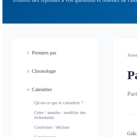
Premiers pas
Assis
Démarrage rapide
P
Chronologie
Connexion
Qu'est-ce que la Chronologie
Rejoindre un Klubraum
Calendrier
?
Par
Nouveau Klubraum
Qu'est-ce que le calendrier ?
Conseils pour utiliser
l'application
Créer / annuler / modifier des
événements
Conseils pour le déploiement
Confirmer / décliner
Les enfants dans Klubraum
Grâc