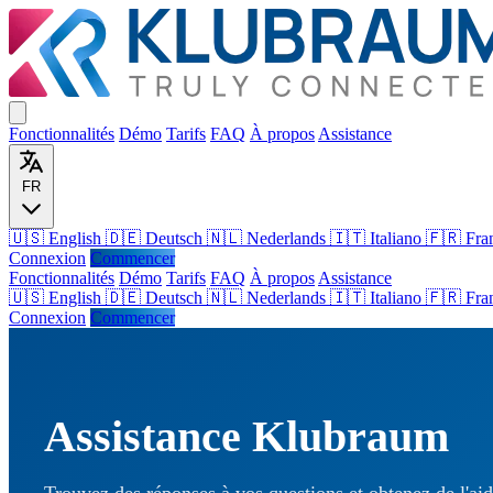
Fonctionnalités
Démo
Tarifs
FAQ
À propos
Assistance
FR
🇺🇸 English
🇩🇪 Deutsch
🇳🇱 Nederlands
🇮🇹 Italiano
🇫🇷 Fra
Connexion
Commencer
Fonctionnalités
Démo
Tarifs
FAQ
À propos
Assistance
🇺🇸
English
🇩🇪
Deutsch
🇳🇱
Nederlands
🇮🇹
Italiano
🇫🇷
Fra
Connexion
Commencer
Assistance Klubraum
Trouvez des réponses à vos questions et obtenez de l'ai