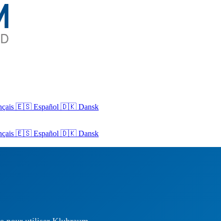
nçais
🇪🇸 Español
🇩🇰 Dansk
nçais
🇪🇸
Español
🇩🇰
Dansk
de pour utiliser Klubraum.