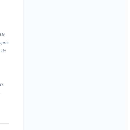
 De
après
é de
rs
.