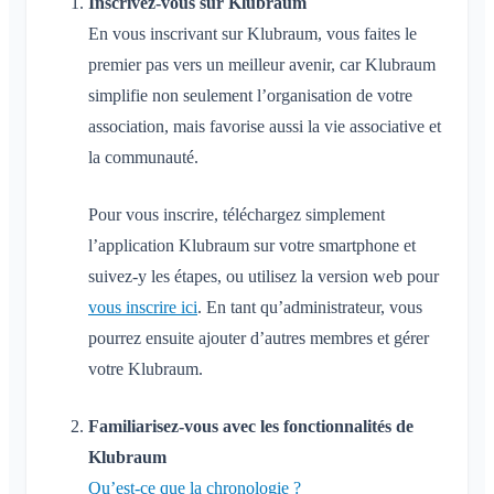
Inscrivez-vous sur Klubraum
Fermer le Klubraum
En vous inscrivant sur Klubraum, vous faites le
Divers
premier pas vers un meilleur avenir, car Klubraum
simplifie non seulement l’organisation de votre
Navigateurs pris en charge
FAQ
association, mais favorise aussi la vie associative et
Commentaires
la communauté.
Cas d'usage
Pour vous inscrire, téléchargez simplement
l’application Klubraum sur votre smartphone et
suivez-y les étapes, ou utilisez la version web pour
vous inscrire ici
. En tant qu’administrateur, vous
pourrez ensuite ajouter d’autres membres et gérer
votre Klubraum.
Familiarisez-vous avec les fonctionnalités de
Klubraum
Qu’est-ce que la chronologie ?