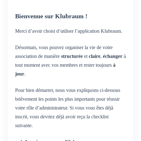
Conversation pour un événement
Qu'est-ce qu'un espace ?
Compte et paramètres
Partage de la position
Espaces
Accusé de lecture
Qu'est-ce qu'un groupe d'espaces ?
Calendrier personnel
Bienvenue sur Klubraum !
Calendrier
Plusieurs Klubraum
Administration
Supprimer un message
Créer un espace
Synchronisation
Conversations
Klubraum supplémentaire
Merci d’avoir choisi d’utiliser l’application Klubraum.
Rejoindre un espace
Démarrage rapide pour les admins
Quitter le Klubraum
Quitter un espace
Autorisations
Désormais, vous pouvez organiser la vie de votre
Se déconnecter
Espace privé
Administrateurs supplémentaires
association de manière
structurée
et
claire
,
échanger
à
Modifier le nom
Inviter des membres
tout moment avec vos membres et rester toujours
à
Modifier l'e-mail
Renvoyer des invitations
jour
.
Modifier la photo de profil
Liste des membres
Personnaliser l'arrière-plan
Pour bien démarrer, nous vous expliquons ci-dessous
Supprimer des membres
Autorisations d'accès de l'application
brièvement les points les plus importants pour réussir
Admin de l'espace
votre rôle d’administrateur. Si vous vous êtes déjà
Fermer le compte
Gérer les espaces
inscrit, vous devriez déjà avoir reçu la checklist
Demande d'adhésion sur le site de l'association
suivante.
Modifier le nom du Klubraum