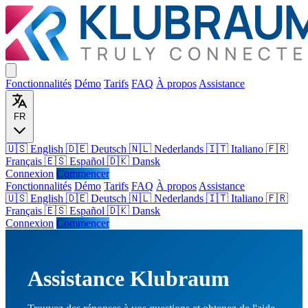
Fonctionnalités
Démo
Tarifs
FAQ
À propos
Assistance
FR
🇺🇸 English
🇩🇪 Deutsch
🇳🇱 Nederlands
🇮🇹 Italiano
🇫🇷
Français
🇪🇸 Español
🇩🇰 Dansk
Connexion
Commencer
Fonctionnalités
Démo
Tarifs
FAQ
À propos
Assistance
🇺🇸
English
🇩🇪
Deutsch
🇳🇱
Nederlands
🇮🇹
Italiano
🇫🇷
Français
🇪🇸
Español
🇩🇰
Dansk
Connexion
Commencer
Assistance Klubraum