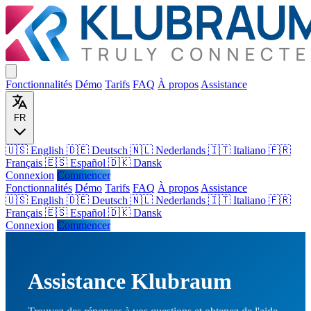
Fonctionnalités
Démo
Tarifs
FAQ
À propos
Assistance
FR
🇺🇸 English
🇩🇪 Deutsch
🇳🇱 Nederlands
🇮🇹 Italiano
🇫🇷
Français
🇪🇸 Español
🇩🇰 Dansk
Connexion
Commencer
Fonctionnalités
Démo
Tarifs
FAQ
À propos
Assistance
🇺🇸
English
🇩🇪
Deutsch
🇳🇱
Nederlands
🇮🇹
Italiano
🇫🇷
Français
🇪🇸
Español
🇩🇰
Dansk
Connexion
Commencer
Assistance Klubraum