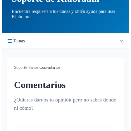
Encuentra respuesta a tus dudas y obtén ayuda para usar
Klubraum.
Temas
Primeros pasos
Soporte
/
Varios
/
Comentarios
Inicio rápido
Cronología
Iniciar sesión
Comentarios
¿Qué es la cronología?
Calendario
Unirse a un Klubraum
Nuevo Klubraum
¿Quieres darnos tu opinión pero no sabes dónde
¿Qué es el calendario?
Conversaciones
ni cómo?
Consejos para usar la app
Crear / cancelar / editar eventos
¿Qué es una conversación?
Notificaciones
Consejos para la introducción
Confirmar / declinar
Conversación privada
Niños en Klubraum
Viaje compartido
Generales