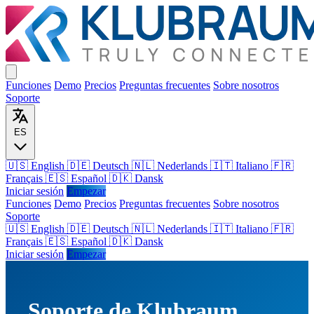
Funciones
Demo
Precios
Preguntas frecuentes
Sobre nosotros
Soporte
ES
🇺🇸 English
🇩🇪 Deutsch
🇳🇱 Nederlands
🇮🇹 Italiano
🇫🇷
Français
🇪🇸 Español
🇩🇰 Dansk
Iniciar sesión
Empezar
Funciones
Demo
Precios
Preguntas frecuentes
Sobre nosotros
Soporte
🇺🇸
English
🇩🇪
Deutsch
🇳🇱
Nederlands
🇮🇹
Italiano
🇫🇷
Français
🇪🇸
Español
🇩🇰
Dansk
Iniciar sesión
Empezar
Soporte de Klubraum