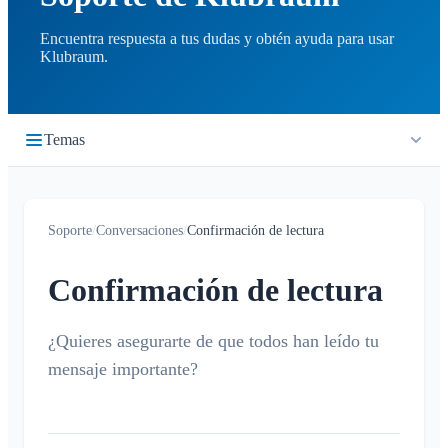
Encuentra respuesta a tus dudas y obtén ayuda para usar
Klubraum.
Temas
Primeros pasos
Soporte
/
Conversaciones
/
Confirmación de lectura
Inicio rápido
Cronología
Iniciar sesión
Confirmación de lectura
¿Qué es la cronología?
Calendario
Unirse a un Klubraum
Nuevo Klubraum
¿Quieres asegurarte de que todos han leído tu
¿Qué es el calendario?
Conversaciones
mensaje importante?
Consejos para usar la app
Crear / cancelar / editar eventos
¿Qué es una conversación?
Consejos para la introducción
Confirmar / declinar
Conversación privada
Niños en Klubraum
Viaje compartido