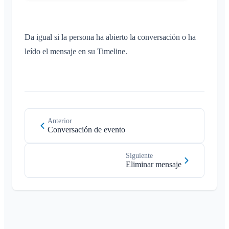
Casos de uso
Reenviar invitaciones
Cambiar la imagen de perfil
Lista de miembros
Personalizar el fondo
Da igual si la persona ha abierto la conversación o ha
Eliminar miembros
Permisos de acceso de la app
leído el mensaje en su Timeline.
Administrador del área
Cerrar la cuenta
Gestionar Áreas
Solicitud de adhesión en la web del club
Cambiar el nombre del Klubraum
Anterior
Cerrar el Klubraum
Conversación de evento
Siguiente
Eliminar mensaje