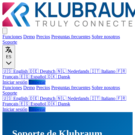
Funciones
Demo
Precios
Preguntas frecuentes
Sobre nosotros
Soporte
ES
🇺🇸 English
🇩🇪 Deutsch
🇳🇱 Nederlands
🇮🇹 Italiano
🇫🇷
Français
🇪🇸 Español
🇩🇰 Dansk
Iniciar sesión
Empezar
Funciones
Demo
Precios
Preguntas frecuentes
Sobre nosotros
Soporte
🇺🇸
English
🇩🇪
Deutsch
🇳🇱
Nederlands
🇮🇹
Italiano
🇫🇷
Français
🇪🇸
Español
🇩🇰
Dansk
Iniciar sesión
Empezar
Soporte de Klubraum