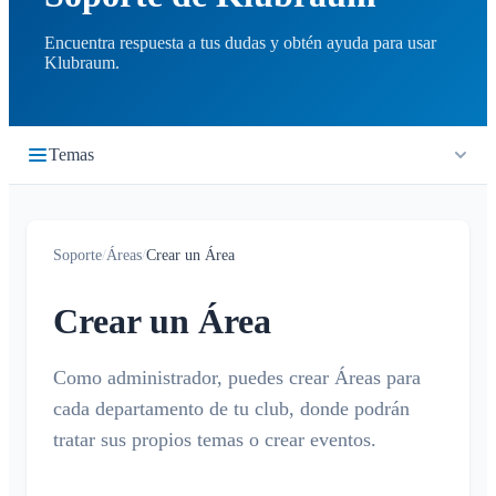
Encuentra respuesta a tus dudas y obtén ayuda para usar
Klubraum.
Temas
Primeros pasos
Soporte
/
Áreas
/
Crear un Área
Inicio rápido
Cronología
Iniciar sesión
Crear un Área
¿Qué es la cronología?
Calendario
Unirse a un Klubraum
Nuevo Klubraum
Como administrador, puedes crear Áreas para
¿Qué es el calendario?
Conversaciones
cada departamento de tu club, donde podrán
Consejos para usar la app
Crear / cancelar / editar eventos
¿Qué es una conversación?
tratar sus propios temas o crear eventos.
Notificaciones
Consejos para la introducción
Confirmar / declinar
Conversación privada
Niños en Klubraum
Viaje compartido
Generales