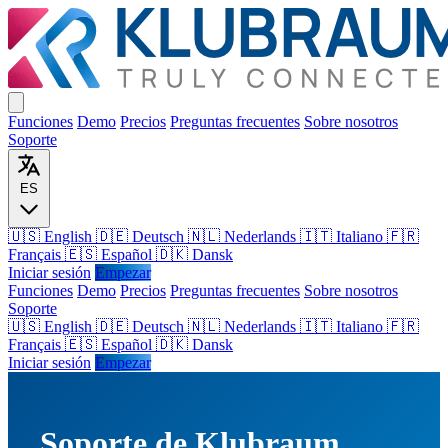
Funciones
Demo
Precios
Preguntas frecuentes
Sobre nosotros
Soporte
ES
🇺🇸 English
🇩🇪 Deutsch
🇳🇱 Nederlands
🇮🇹 Italiano
🇫🇷
Français
🇪🇸 Español
🇩🇰 Dansk
Iniciar sesión
Empezar
Funciones
Demo
Precios
Preguntas frecuentes
Sobre nosotros
Soporte
🇺🇸
English
🇩🇪
Deutsch
🇳🇱
Nederlands
🇮🇹
Italiano
🇫🇷
Français
🇪🇸
Español
🇩🇰
Dansk
Iniciar sesión
Empezar
Soporte de Klubraum