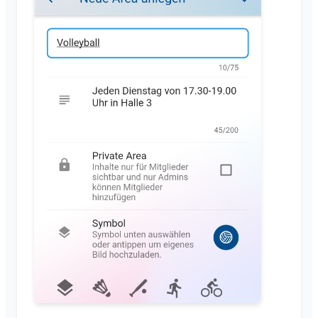
Casos de uso
Reenviar invitaciones
Cambiar la imagen de perfil
Lista de miembros
Personalizar el fondo
Eliminar miembros
Permisos de acceso de la app
Administrador del área
Cerrar la cuenta
Gestionar Áreas
Solicitud de adhesión en la web del club
Cambiar el nombre del Klubraum
Cerrar el Klubraum