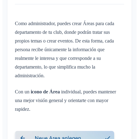
Áreas
Conversación en un Área
Guía de solución de problemas
Inscripción de niños e invitados
Perfiles de notificación
Conversación de evento
¿Qué es un Área?
Compartir ubicación
Áreas
Confirmación de lectura
Como administrador, puedes crear Áreas para cada
¿Qué es un grupo de áreas?
Calendario personal
Calendario
departamento de tu club, donde podrán tratar sus
Eliminar mensaje
Crear un Área
Sincronización
Conversaciones
propios temas o crear eventos. De esta forma, cada
Unirse a un Área
persona recibe únicamente la información que
Abandonar un Área
realmente le interesa y que corresponde a su
Área privada
departamento, lo que simplifica mucho la
administración.
Cuenta y ajustes
Varios Klubraums
Administración
Con un
icono de Área
individual, puedes mantener
Klubraum adicional
una mejor visión general y orientarte con mayor
Inicio rápido para administradores
Varios
Abandonar un Klubraum
rapidez.
Permisos
Cerrar sesión
Navegadores compatibles
Preguntas frecuentes
Administradores adicionales
Cambiar el nombre
Comentarios
Invitar a miembros
Cambiar el correo electrónico