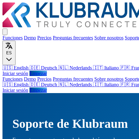
Funciones
Demo
Precios
Preguntas frecuentes
Sobre nosotros
Soport
ES
🇺🇸 English
🇩🇪 Deutsch
🇳🇱 Nederlands
🇮🇹 Italiano
🇫🇷 Fra
Iniciar sesión
Empezar
Funciones
Demo
Precios
Preguntas frecuentes
Sobre nosotros
Soport
🇺🇸
English
🇩🇪
Deutsch
🇳🇱
Nederlands
🇮🇹
Italiano
🇫🇷
Fra
Iniciar sesión
Empezar
Soporte de Klubraum