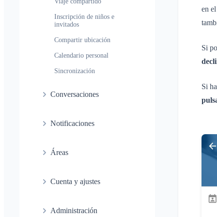
Viaje compartido
problemas
en e
Inscripción de niños e
tamb
invitados
Compartir ubicación
Si po
Calendario personal
decl
Sincronización
Si h
Conversaciones
puls
¿Qué es una conversación?
Notificaciones
Conversación privada
Generales
Conversación en un Área
Áreas
Perfiles de notificación
Conversación de evento
¿Qué es un Área?
Áreas
Confirmación de lectura
Cuenta y ajustes
¿Qué es un grupo de áreas?
Calendario
Eliminar mensaje
Varios Klubraums
Crear un Área
Conversaciones
Administración