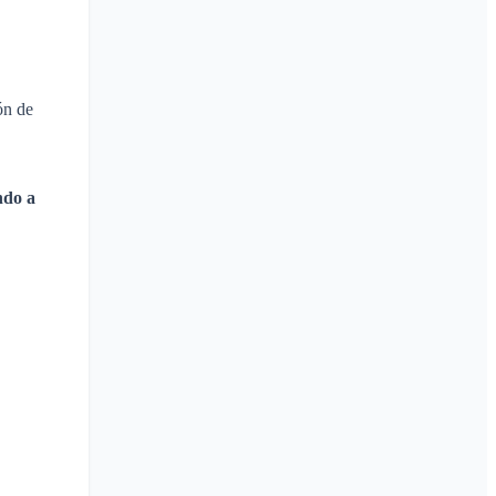
ón de
ndo a