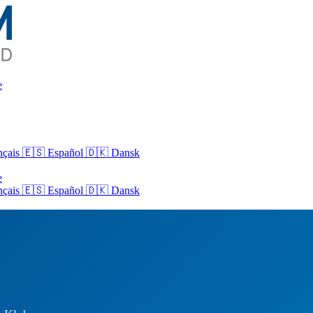
e
nçais
🇪🇸 Español
🇩🇰 Dansk
e
nçais
🇪🇸
Español
🇩🇰
Dansk