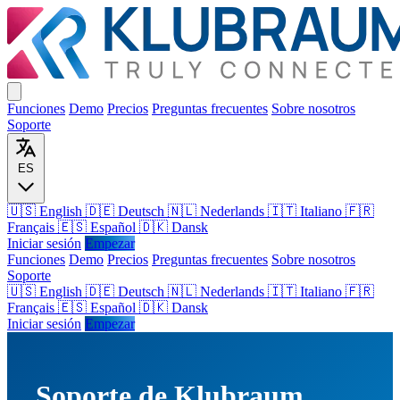
Funciones
Demo
Precios
Preguntas frecuentes
Sobre nosotros
Soporte
ES
🇺🇸 English
🇩🇪 Deutsch
🇳🇱 Nederlands
🇮🇹 Italiano
🇫🇷
Français
🇪🇸 Español
🇩🇰 Dansk
Iniciar sesión
Empezar
Funciones
Demo
Precios
Preguntas frecuentes
Sobre nosotros
Soporte
🇺🇸
English
🇩🇪
Deutsch
🇳🇱
Nederlands
🇮🇹
Italiano
🇫🇷
Français
🇪🇸
Español
🇩🇰
Dansk
Iniciar sesión
Empezar
Soporte de Klubraum