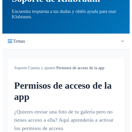
Encuentra respuesta a tus dudas y obtén ayuda para usar
Klubraum.
Temas
Primeros pasos
Soporte
/
Cuenta y ajustes
/
Permisos de acceso de la app
Inicio rápido
Cronología
Iniciar sesión
Permisos de acceso de la
¿Qué es la cronología?
Calendario
Unirse a un Klubraum
app
Nuevo Klubraum
¿Qué es el calendario?
Conversaciones
Consejos para usar la app
Crear / cancelar / editar eventos
¿Quieres enviar una foto de tu galería pero no
¿Qué es una conversación?
Notificaciones
Consejos para la introducción
tienes acceso a ella? Aquí aprenderás a activar
Confirmar / declinar
Conversación privada
los permisos de acceso.
Niños en Klubraum
Viaje compartido
Generales