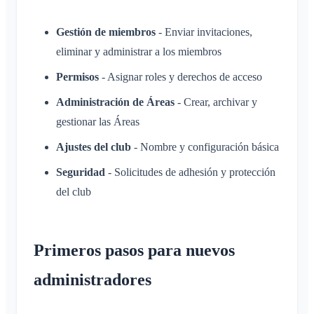
Cambiar el nombre del Klubraum
Gestión de miembros
- Enviar invitaciones,
Cerrar el Klubraum
eliminar y administrar a los miembros
Varios
Permisos
- Asignar roles y derechos de acceso
Navegadores compatibles
Preguntas frecuentes
Administración de Áreas
- Crear, archivar y
Comentarios
gestionar las Áreas
Casos de uso
Ajustes del club
- Nombre y configuración básica
Seguridad
- Solicitudes de adhesión y protección
del club
Primeros pasos para nuevos
administradores