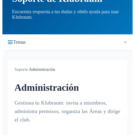
Encuentra respuesta a tus dudas y obtén ayuda para usar
Klubraum.
Temas
Primeros pasos
Soporte
/
Administración
Inicio rápido
Cronología
Iniciar sesión
Administración
¿Qué es la cronología?
Calendario
Unirse a un Klubraum
Nuevo Klubraum
Gestiona tu Klubraum: invita a miembros,
¿Qué es el calendario?
Conversaciones
administra permisos, organiza las Áreas y dirige
Consejos para usar la app
Crear / cancelar / editar eventos
¿Qué es una conversación?
el club.
Notificaciones
Consejos para la introducción
Confirmar / declinar
Conversación privada
Niños en Klubraum
Viaje compartido
Generales