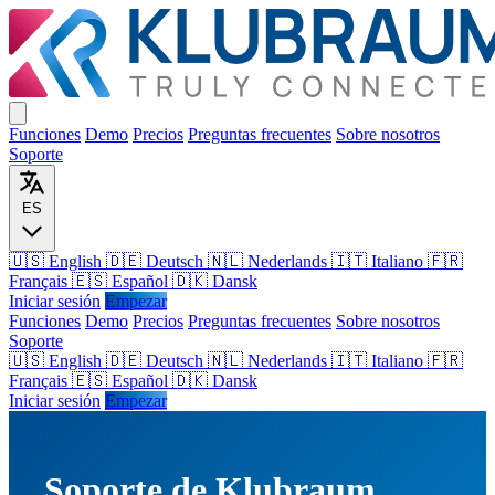
Funciones
Demo
Precios
Preguntas frecuentes
Sobre nosotros
Soporte
ES
🇺🇸 English
🇩🇪 Deutsch
🇳🇱 Nederlands
🇮🇹 Italiano
🇫🇷
Français
🇪🇸 Español
🇩🇰 Dansk
Iniciar sesión
Empezar
Funciones
Demo
Precios
Preguntas frecuentes
Sobre nosotros
Soporte
🇺🇸
English
🇩🇪
Deutsch
🇳🇱
Nederlands
🇮🇹
Italiano
🇫🇷
Français
🇪🇸
Español
🇩🇰
Dansk
Iniciar sesión
Empezar
Soporte de Klubraum