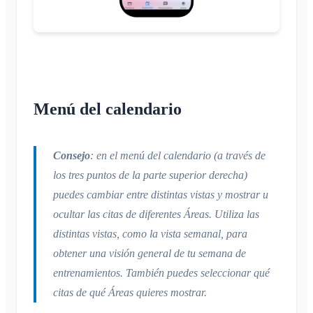
Navegadores compatibles
Preguntas frecuentes
Área privada
Administradores adicionales
Cambiar el nombre
Comentarios
Invitar a miembros
Cambiar el correo electrónico
Casos de uso
Reenviar invitaciones
Cambiar la imagen de perfil
Lista de miembros
Personalizar el fondo
Eliminar miembros
Menú del calendario
Permisos de acceso de la app
Administrador del área
Cerrar la cuenta
Gestionar Áreas
Consejo
: en el menú del calendario (a través de
Solicitud de adhesión en la web del club
los tres puntos de la parte superior derecha)
Cambiar el nombre del Klubraum
puedes cambiar entre distintas vistas y mostrar u
Cerrar el Klubraum
ocultar las citas de diferentes Áreas. Utiliza las
distintas vistas, como la vista semanal, para
obtener una visión general de tu semana de
entrenamientos. También puedes seleccionar qué
citas de qué Áreas quieres mostrar.