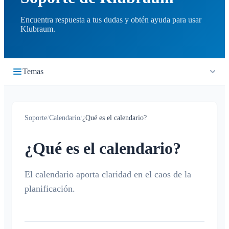
Encuentra respuesta a tus dudas y obtén ayuda para usar
Klubraum.
Temas
Primeros pasos
Soporte
/
Calendario
/
¿Qué es el calendario?
Inicio rápido
Cronología
Iniciar sesión
¿Qué es el calendario?
¿Qué es la cronología?
Calendario
Unirse a un Klubraum
Nuevo Klubraum
El calendario aporta claridad en el caos de la
¿Qué es el calendario?
planificación.
Consejos para usar la app
Crear / cancelar / editar eventos
Consejos para la introducción
Confirmar / declinar
Niños en Klubraum
Viaje compartido