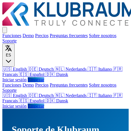
Funciones
Demo
Precios
Preguntas frecuentes
Sobre nosotros
Soporte
ES
🇺🇸 English
🇩🇪 Deutsch
🇳🇱 Nederlands
🇮🇹 Italiano
🇫🇷
Français
🇪🇸 Español
🇩🇰 Dansk
Iniciar sesión
Empezar
Funciones
Demo
Precios
Preguntas frecuentes
Sobre nosotros
Soporte
🇺🇸
English
🇩🇪
Deutsch
🇳🇱
Nederlands
🇮🇹
Italiano
🇫🇷
Français
🇪🇸
Español
🇩🇰
Dansk
Iniciar sesión
Empezar
Soporte de Klubraum