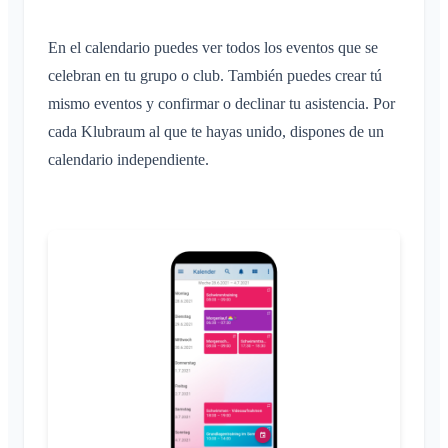
Guía de solución de problemas
Inscripción de niños e invitados
En el calendario puedes ver todos los eventos que se
Compartir ubicación
celebran en tu grupo o club. También puedes crear tú
Calendario personal
mismo eventos y confirmar o declinar tu asistencia. Por
Sincronización
cada Klubraum al que te hayas unido, dispones de un
Conversaciones
calendario independiente.
¿Qué es una conversación?
Notificaciones
Conversación privada
Generales
Áreas
Conversación en un Área
Perfiles de notificación
Conversación de evento
¿Qué es un Área?
Cuenta y ajustes
Áreas
Confirmación de lectura
¿Qué es un grupo de áreas?
Calendario
Varios Klubraums
Administración
Eliminar mensaje
Crear un Área
Conversaciones
Klubraum adicional
Unirse a un Área
Inicio rápido para administradores
Varios
Abandonar un Klubraum
Abandonar un Área
Permisos
Cerrar sesión