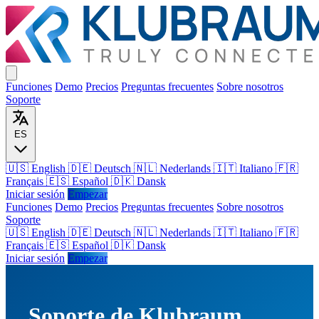
Funciones
Demo
Precios
Preguntas frecuentes
Sobre nosotros
Soporte
ES
🇺🇸 English
🇩🇪 Deutsch
🇳🇱 Nederlands
🇮🇹 Italiano
🇫🇷
Français
🇪🇸 Español
🇩🇰 Dansk
Iniciar sesión
Empezar
Funciones
Demo
Precios
Preguntas frecuentes
Sobre nosotros
Soporte
🇺🇸
English
🇩🇪
Deutsch
🇳🇱
Nederlands
🇮🇹
Italiano
🇫🇷
Français
🇪🇸
Español
🇩🇰
Dansk
Iniciar sesión
Empezar
Soporte de Klubraum