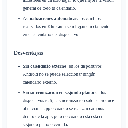
accesibles en un solo lugar, lo que mejora la visión
Navegadores compatibles
Preguntas frecuentes
Área privada
Administradores adicionales
general de todo tu calendario.
Cambiar el nombre
Comentarios
Invitar a miembros
Cambiar el correo electrónico
Actualizaciones automáticas
: los cambios
Casos de uso
Reenviar invitaciones
realizados en Klubraum se reflejan directamente
Cambiar la imagen de perfil
Lista de miembros
en el calendario del dispositivo.
Personalizar el fondo
Eliminar miembros
Permisos de acceso de la app
Administrador del área
Desventajas
Cerrar la cuenta
Gestionar Áreas
Sin calendario externo:
en los dispositivos
Solicitud de adhesión en la web del club
Android no se puede seleccionar ningún
Cambiar el nombre del Klubraum
calendario externo.
Cerrar el Klubraum
Sin sincronización en segundo plano:
en los
dispositivos iOS, la sincronización solo se produce
al iniciar la app o cuando se realizan cambios
dentro de la app, pero no cuando esta está en
segundo plano o cerrada.