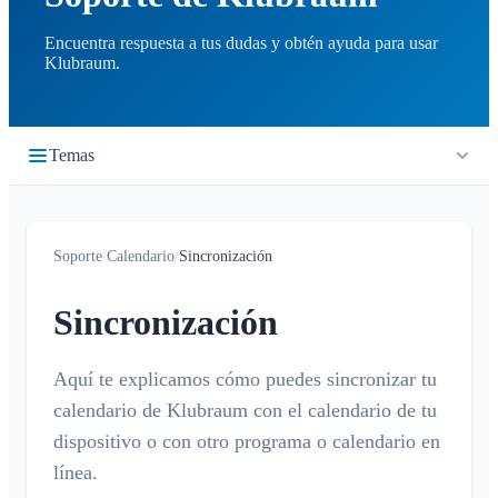
Encuentra respuesta a tus dudas y obtén ayuda para usar
Klubraum.
Temas
Primeros pasos
Soporte
/
Calendario
/
Sincronización
Inicio rápido
Cronología
Iniciar sesión
Sincronización
¿Qué es la cronología?
Calendario
Unirse a un Klubraum
Nuevo Klubraum
Aquí te explicamos cómo puedes sincronizar tu
¿Qué es el calendario?
calendario de Klubraum con el calendario de tu
Consejos para usar la app
Crear / cancelar / editar eventos
dispositivo o con otro programa o calendario en
Consejos para la introducción
Confirmar / declinar
línea.
Niños en Klubraum
Viaje compartido