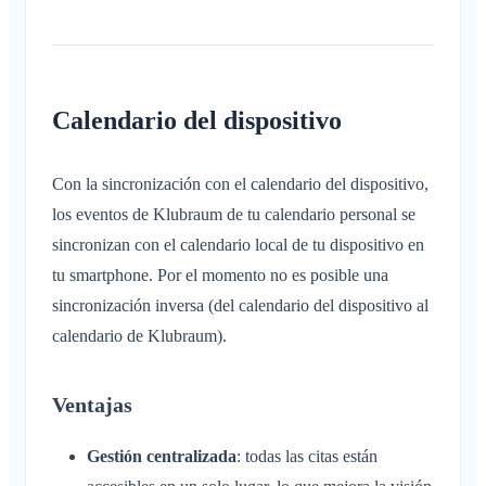
Guía de solución de problemas
Inscripción de niños e invitados
Compartir ubicación
Calendario personal
Calendario del dispositivo
Sincronización
Conversaciones
Con la sincronización con el calendario del dispositivo,
los eventos de Klubraum de tu calendario personal se
¿Qué es una conversación?
Notificaciones
sincronizan con el calendario local de tu dispositivo en
Conversación privada
Generales
tu smartphone. Por el momento no es posible una
Áreas
Conversación en un Área
sincronización inversa (del calendario del dispositivo al
Perfiles de notificación
Conversación de evento
¿Qué es un Área?
Cuenta y ajustes
calendario de Klubraum).
Áreas
Confirmación de lectura
¿Qué es un grupo de áreas?
Calendario
Varios Klubraums
Administración
Eliminar mensaje
Crear un Área
Ventajas
Conversaciones
Klubraum adicional
Unirse a un Área
Inicio rápido para administradores
Varios
Abandonar un Klubraum
Gestión centralizada
: todas las citas están
Abandonar un Área
Permisos
Cerrar sesión