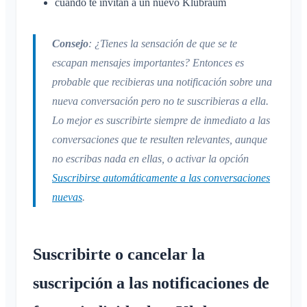
cuando te invitan a un nuevo Klubraum
Lista de miembros
Personalizar el fondo
Eliminar miembros
Permisos de acceso de la app
Consejo
: ¿Tienes la sensación de que se te
Administrador del área
escapan mensajes importantes? Entonces es
Cerrar la cuenta
Gestionar Áreas
probable que recibieras una notificación sobre una
Solicitud de adhesión en la web del club
nueva conversación pero no te suscribieras a ella.
Cambiar el nombre del Klubraum
Lo mejor es suscribirte siempre de inmediato a las
conversaciones que te resulten relevantes, aunque
Cerrar el Klubraum
no escribas nada en ellas, o activar la opción
Suscribirse automáticamente a las conversaciones
nuevas
.
Suscribirte o cancelar la
suscripción a las notificaciones de