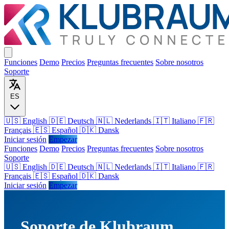
Funciones
Demo
Precios
Preguntas frecuentes
Sobre nosotros
Soporte
ES
🇺🇸 English
🇩🇪 Deutsch
🇳🇱 Nederlands
🇮🇹 Italiano
🇫🇷
Français
🇪🇸 Español
🇩🇰 Dansk
Iniciar sesión
Empezar
Funciones
Demo
Precios
Preguntas frecuentes
Sobre nosotros
Soporte
🇺🇸
English
🇩🇪
Deutsch
🇳🇱
Nederlands
🇮🇹
Italiano
🇫🇷
Français
🇪🇸
Español
🇩🇰
Dansk
Iniciar sesión
Empezar
Soporte de Klubraum