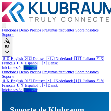
Funciones
Demo
Precios
Preguntas frecuentes
Sobre nosotros
Soporte
ES
🇺🇸 English
🇩🇪 Deutsch
🇳🇱 Nederlands
🇮🇹 Italiano
🇫🇷
Français
🇪🇸 Español
🇩🇰 Dansk
Iniciar sesión
Empezar
Funciones
Demo
Precios
Preguntas frecuentes
Sobre nosotros
Soporte
🇺🇸
English
🇩🇪
Deutsch
🇳🇱
Nederlands
🇮🇹
Italiano
🇫🇷
Français
🇪🇸
Español
🇩🇰
Dansk
Iniciar sesión
Empezar
Soporte de Klubraum