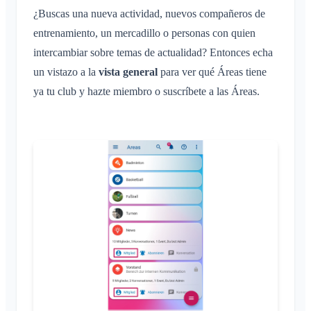
Áreas
Conversación en un Área
Guía de solución de problemas
¿Buscas una nueva actividad, nuevos compañeros de
Inscripción de niños e invitados
Perfiles de notificación
Conversación de evento
¿Qué es un Área?
entrenamiento, un mercadillo o personas con quien
Compartir ubicación
Áreas
Confirmación de lectura
intercambiar sobre temas de actualidad? Entonces echa
¿Qué es un grupo de áreas?
Calendario personal
Calendario
un vistazo a la
Eliminar mensaje
vista general
para ver qué Áreas tiene
Crear un Área
Sincronización
Conversaciones
ya tu club y hazte miembro o suscríbete a las Áreas.
Unirse a un Área
Abandonar un Área
Área privada
Cuenta y ajustes
Varios Klubraums
Administración
Klubraum adicional
Inicio rápido para administradores
Varios
Abandonar un Klubraum
Permisos
Cerrar sesión
Navegadores compatibles
Preguntas frecuentes
Administradores adicionales
Cambiar el nombre
Comentarios
Invitar a miembros
Cambiar el correo electrónico