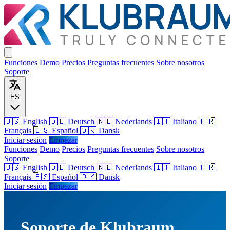
Funciones
Demo
Precios
Preguntas frecuentes
Sobre nosotros
Soporte
ES
🇺🇸 English
🇩🇪 Deutsch
🇳🇱 Nederlands
🇮🇹 Italiano
🇫🇷
Français
🇪🇸 Español
🇩🇰 Dansk
Iniciar sesión
Empezar
Funciones
Demo
Precios
Preguntas frecuentes
Sobre nosotros
Soporte
🇺🇸
English
🇩🇪
Deutsch
🇳🇱
Nederlands
🇮🇹
Italiano
🇫🇷
Français
🇪🇸
Español
🇩🇰
Dansk
Iniciar sesión
Empezar
Soporte de Klubraum