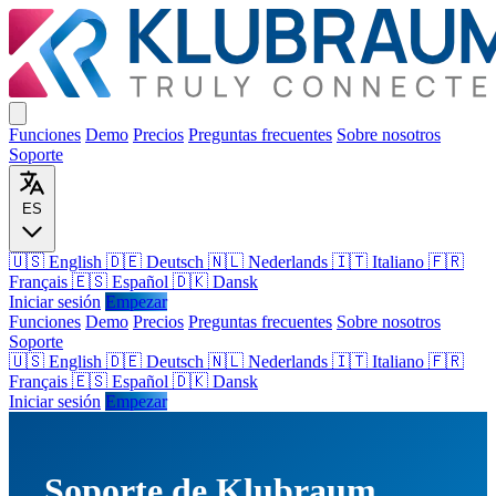
Funciones
Demo
Precios
Preguntas frecuentes
Sobre nosotros
Soporte
ES
🇺🇸 English
🇩🇪 Deutsch
🇳🇱 Nederlands
🇮🇹 Italiano
🇫🇷
Français
🇪🇸 Español
🇩🇰 Dansk
Iniciar sesión
Empezar
Funciones
Demo
Precios
Preguntas frecuentes
Sobre nosotros
Soporte
🇺🇸
English
🇩🇪
Deutsch
🇳🇱
Nederlands
🇮🇹
Italiano
🇫🇷
Français
🇪🇸
Español
🇩🇰
Dansk
Iniciar sesión
Empezar
Soporte de Klubraum