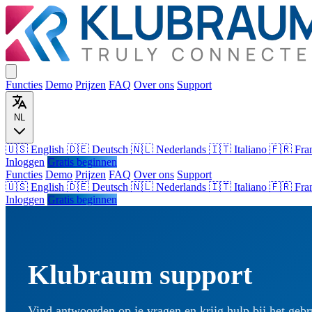
Functies
Demo
Prijzen
FAQ
Over ons
Support
NL
🇺🇸 English
🇩🇪 Deutsch
🇳🇱 Nederlands
🇮🇹 Italiano
🇫🇷 Fra
Inloggen
Gratis beginnen
Functies
Demo
Prijzen
FAQ
Over ons
Support
🇺🇸
English
🇩🇪
Deutsch
🇳🇱
Nederlands
🇮🇹
Italiano
🇫🇷
Fra
Inloggen
Gratis beginnen
Klubraum support
Vind antwoorden op je vragen en krijg hulp bij het geb