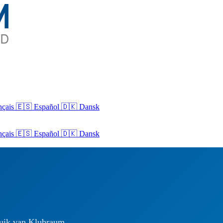
nçais
🇪🇸 Español
🇩🇰 Dansk
nçais
🇪🇸
Español
🇩🇰
Dansk
ruik van Klubraum.