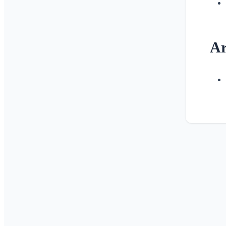
Area-beheerder
Area's beheren
Aanmeldknop op
Ar
verenigingswebsite
Naam van de Klubraum
wijzigen
Klubraum sluiten