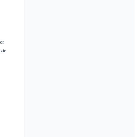
oor
 zie