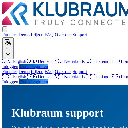
Functies
Demo
Prijzen
FAQ
Over ons
Support
NL
🇺🇸 English
🇩🇪 Deutsch
🇳🇱 Nederlands
🇮🇹 Italiano
🇫🇷 Fra
Inloggen
Gratis beginnen
Functies
Demo
Prijzen
FAQ
Over ons
Support
🇺🇸
English
🇩🇪
Deutsch
🇳🇱
Nederlands
🇮🇹
Italiano
🇫🇷
Fra
Inloggen
Gratis beginnen
Klubraum support
Vind antwoorden op je vragen en krijg hulp bij het geb