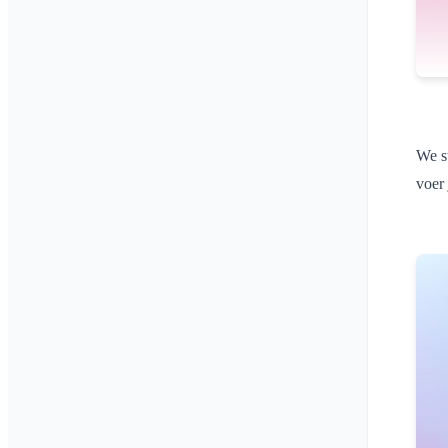
We st
voer 