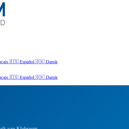
nçais
🇪🇸 Español
🇩🇰 Dansk
nçais
🇪🇸
Español
🇩🇰
Dansk
ruik van Klubraum.