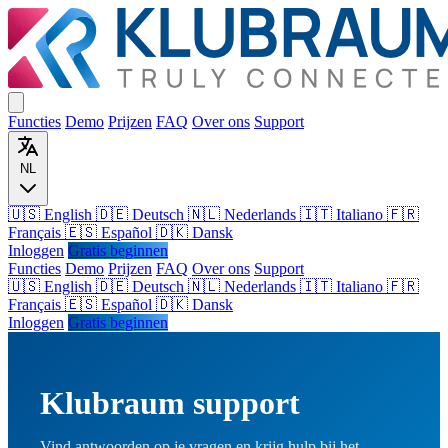
Functies
Demo
Prijzen
FAQ
Over ons
Support
NL
🇺🇸 English
🇩🇪 Deutsch
🇳🇱 Nederlands
🇮🇹 Italiano
🇫🇷
Français
🇪🇸 Español
🇩🇰 Dansk
Inloggen
Gratis beginnen
Functies
Demo
Prijzen
FAQ
Over ons
Support
🇺🇸
English
🇩🇪
Deutsch
🇳🇱
Nederlands
🇮🇹
Italiano
🇫🇷
Français
🇪🇸
Español
🇩🇰
Dansk
Inloggen
Gratis beginnen
Klubraum support
Vind antwoorden op je vragen en krijg hulp bij het