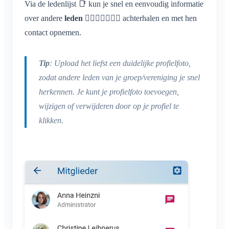
Wat is een Area?
Via de ledenlijst 📑 kun je snel en eenvoudig informatie
Account & instellingen
Locatie delen
Areas
Leesbevestiging
over andere
Wat is een Area-groep?
leden
🧍🏾‍♂️🚶‍♂️🏌️‍♀️ achterhalen en met hen
Persoonlijke agenda
Agenda
Meerdere Klubraums
Beheer
contact opnemen.
Bericht verwijderen
Area aanmaken
Synchronisatie
Conversaties
Extra Klubraum
Area toetreden
Quickstart voor beheerders
Klubraum verlaten
Tip
: Upload het liefst een duidelijke profielfoto,
Area verlaten
Rechten
Uitloggen
zodat andere leden van je groep/vereniging je snel
Afgesloten area
Extra beheerders
herkennen. Je kunt je profielfoto toevoegen,
Naam wijzigen
Leden uitnodigen
wijzigen of verwijderen door op je profiel te
E-mailadres wijzigen
Uitnodigingen opnieuw versturen
klikken.
Profielfoto wijzigen
Ledenlijst
Achtergrond aanpassen
Leden verwijderen
App-toegangsrechten
Area-beheerder
Account sluiten
Area's beheren
Aanmeldknop op verenigingswebsite
Naam van de Klubraum wijzigen