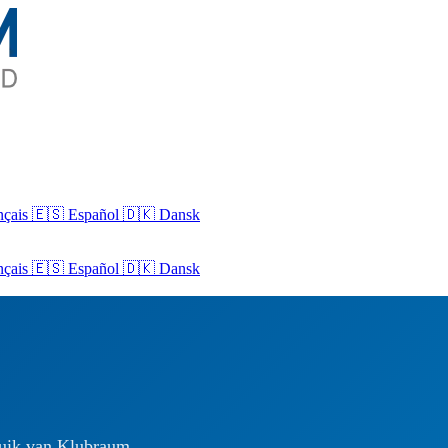
nçais
🇪🇸 Español
🇩🇰 Dansk
nçais
🇪🇸
Español
🇩🇰
Dansk
ruik van Klubraum.