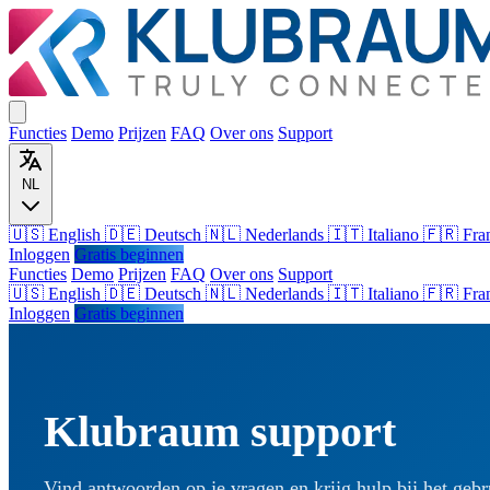
Functies
Demo
Prijzen
FAQ
Over ons
Support
NL
🇺🇸 English
🇩🇪 Deutsch
🇳🇱 Nederlands
🇮🇹 Italiano
🇫🇷 Fra
Inloggen
Gratis beginnen
Functies
Demo
Prijzen
FAQ
Over ons
Support
🇺🇸
English
🇩🇪
Deutsch
🇳🇱
Nederlands
🇮🇹
Italiano
🇫🇷
Fra
Inloggen
Gratis beginnen
Klubraum support
Vind antwoorden op je vragen en krijg hulp bij het geb