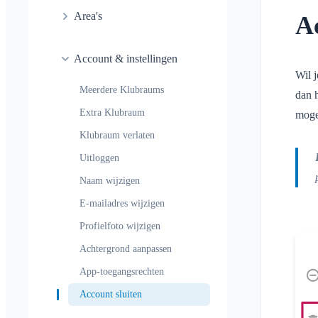
Algemeen
Conversatie in area
Area's
Ac
Kinderen en gasten
Meldingsprofielen
Conversatie bij evenement
aanmelden
Wat is een Area?
Areas
Leesbevestiging
Locatie delen
Account & instellingen
Wat is een Area-groep?
Agenda
Wil 
Bericht verwijderen
Persoonlijke agenda
Meerdere Klubraums
Area aanmaken
dan 
Conversaties
Synchronisatie
Extra Klubraum
moge
Area toetreden
Klubraum verlaten
Area verlaten
Uitloggen
Afgesloten area
Naam wijzigen
E-mailadres wijzigen
Profielfoto wijzigen
Achtergrond aanpassen
App-toegangsrechten
Account sluiten