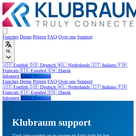
Functies
Demo
Prijzen
FAQ
Over ons
Support
NL
🇺🇸 English
🇩🇪 Deutsch
🇳🇱 Nederlands
🇮🇹 Italiano
🇫🇷
Français
🇪🇸 Español
🇩🇰 Dansk
Inloggen
Gratis beginnen
Functies
Demo
Prijzen
FAQ
Over ons
Support
🇺🇸
English
🇩🇪
Deutsch
🇳🇱
Nederlands
🇮🇹
Italiano
🇫🇷
Français
🇪🇸
Español
🇩🇰
Dansk
Inloggen
Gratis beginnen
Klubraum support
Vind antwoorden op je vragen en krijg hulp bij het