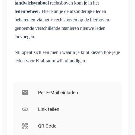
Klubraum sluiten
tandwielsymbool
rechtsboven kom je in het
ledenbeheer
. Hier kun je de afzonderlijke leden
Overig
beheren en via het
+
rechtsboven op de hierboven
Ondersteunde browsers
genoemde verschillende manieren nieuwe leden
FAQ
toevoegen.
Feedback
Toepassingen
Nu opent zich een menu waarin je kunt kiezen hoe je je
leden voor Klubraum wilt uitnodigen.