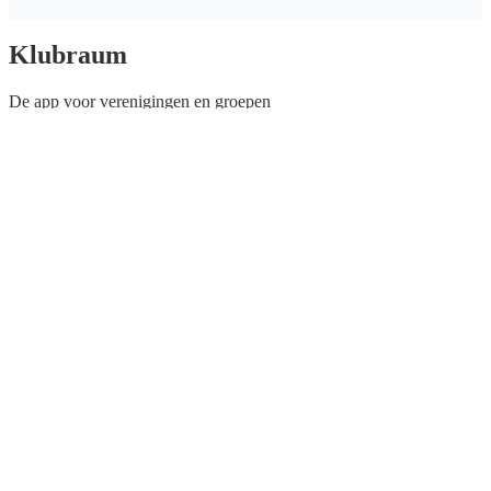
Klubraum
De app voor verenigingen en groepen
Gemaakt met
♡
voor verenigingen, sport & apps in Karlsruhe,
Duitsland
Blijf in contact
Instagram