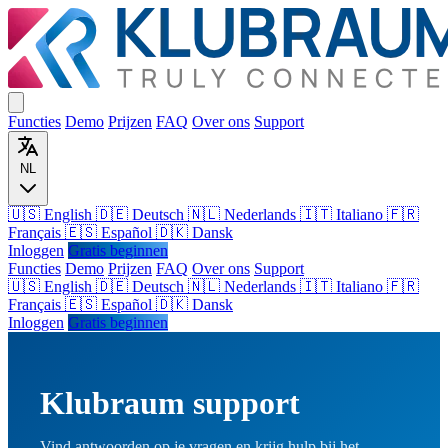
Functies
Demo
Prijzen
FAQ
Over ons
Support
NL
🇺🇸 English
🇩🇪 Deutsch
🇳🇱 Nederlands
🇮🇹 Italiano
🇫🇷
Français
🇪🇸 Español
🇩🇰 Dansk
Inloggen
Gratis beginnen
Functies
Demo
Prijzen
FAQ
Over ons
Support
🇺🇸
English
🇩🇪
Deutsch
🇳🇱
Nederlands
🇮🇹
Italiano
🇫🇷
Français
🇪🇸
Español
🇩🇰
Dansk
Inloggen
Gratis beginnen
Klubraum support
Vind antwoorden op je vragen en krijg hulp bij het