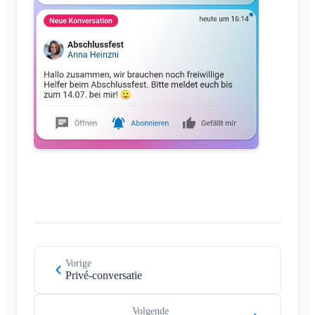
Ledenlijst
Achtergrond aanpassen
Leden verwijderen
App-toegangsrechten
Area-beheerder
Account sluiten
Area's beheren
Aanmeldknop op verenigingswebsite
Naam van de Klubraum wijzigen
Klubraum sluiten
Vorige
Privé-conversatie
Volgende