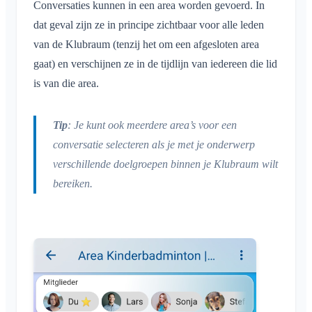
Conversaties kunnen in een area worden gevoerd. In
Locatie delen
Leesbevestiging
dat geval zijn ze in principe zichtbaar voor alle leden
Persoonlijke agenda
van de Klubraum (tenzij het om een afgesloten area
Bericht verwijderen
Synchronisatie
gaat) en verschijnen ze in de tijdlijn van iedereen die lid
Meldingen
is van die area.
Algemeen
Area's
Meldingsprofielen
Tip
: Je kunt ook meerdere area’s voor een
Wat is een Area?
Account & instellingen
conversatie selecteren als je met je onderwerp
Areas
Wat is een Area-groep?
verschillende doelgroepen binnen je Klubraum wilt
Agenda
Meerdere Klubraums
Beheer
Area aanmaken
bereiken.
Conversaties
Extra Klubraum
Area toetreden
Quickstart voor beheerders
Overig
Klubraum verlaten
Area verlaten
Rechten
Uitloggen
Ondersteunde browsers
FAQ
Afgesloten area
Extra beheerders
Naam wijzigen
Feedback
Leden uitnodigen
E-mailadres wijzigen
Toepassingen
Uitnodigingen opnieuw versturen
Profielfoto wijzigen