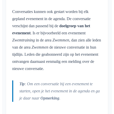
Locatie delen
Leesbevestiging
Conversaties kunnen ook gestart worden bij elk
Persoonlijke agenda
Bericht verwijderen
gepland evenement in de agenda. De conversatie
Synchronisatie
verschijnt dan passend bij de
doelgroep van het
Meldingen
evenement
. Is er bijvoorbeeld een evenement
Algemeen
Area's
Zwemtraining
in de area
Zwemmen
, dan zien alle leden
Meldingsprofielen
van de area
Zwemmen
de nieuwe conversatie in hun
Wat is een Area?
Account & instellingen
Areas
tijdlijn. Leden die geabonneerd zijn op het evenement
Wat is een Area-groep?
ontvangen daarnaast eenmalig een melding over de
Agenda
Meerdere Klubraums
Beheer
Area aanmaken
nieuwe conversatie.
Conversaties
Extra Klubraum
Area toetreden
Quickstart voor beheerders
Overig
Klubraum verlaten
Area verlaten
Rechten
Tip
: Om een conversatie bij een evenement te
Uitloggen
Ondersteunde browsers
FAQ
Afgesloten area
starten, open je het evenement in de agenda en ga
Extra beheerders
Naam wijzigen
Feedback
je daar naar
Opmerking
.
Leden uitnodigen
E-mailadres wijzigen
Toepassingen
Uitnodigingen opnieuw versturen
Profielfoto wijzigen