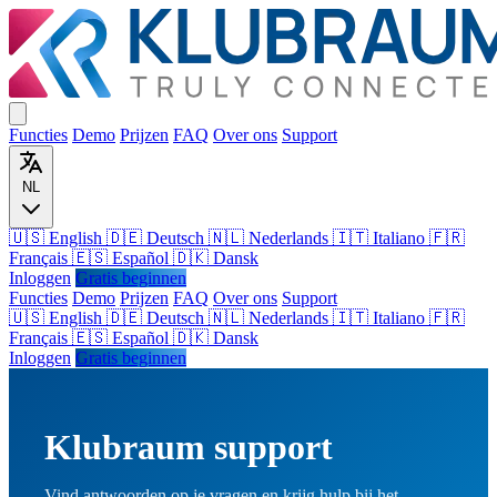
Functies
Demo
Prijzen
FAQ
Over ons
Support
NL
🇺🇸 English
🇩🇪 Deutsch
🇳🇱 Nederlands
🇮🇹 Italiano
🇫🇷
Français
🇪🇸 Español
🇩🇰 Dansk
Inloggen
Gratis beginnen
Functies
Demo
Prijzen
FAQ
Over ons
Support
🇺🇸
English
🇩🇪
Deutsch
🇳🇱
Nederlands
🇮🇹
Italiano
🇫🇷
Français
🇪🇸
Español
🇩🇰
Dansk
Inloggen
Gratis beginnen
Klubraum support
Vind antwoorden op je vragen en krijg hulp bij het