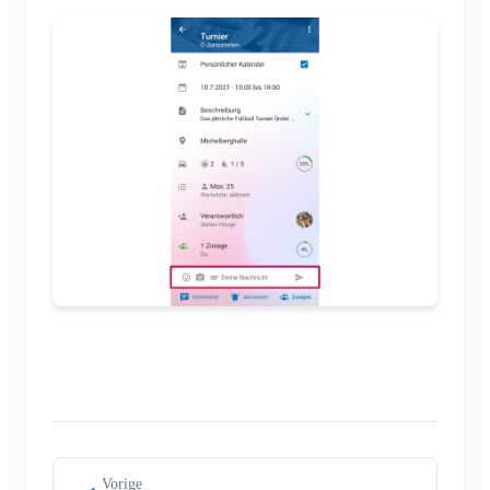
Ledenlijst
Achtergrond aanpassen
Leden verwijderen
App-toegangsrechten
Area-beheerder
Account sluiten
Area's beheren
Aanmeldknop op verenigingswebsite
Naam van de Klubraum wijzigen
Klubraum sluiten
Vorige