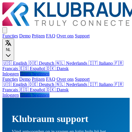
Functies
Demo
Prijzen
FAQ
Over ons
Support
NL
🇺🇸 English
🇩🇪 Deutsch
🇳🇱 Nederlands
🇮🇹 Italiano
🇫🇷
Français
🇪🇸 Español
🇩🇰 Dansk
Inloggen
Gratis beginnen
Functies
Demo
Prijzen
FAQ
Over ons
Support
🇺🇸
English
🇩🇪
Deutsch
🇳🇱
Nederlands
🇮🇹
Italiano
🇫🇷
Français
🇪🇸
Español
🇩🇰
Dansk
Inloggen
Gratis beginnen
Klubraum support
Vind antwoorden op je vragen en krijg hulp bij het