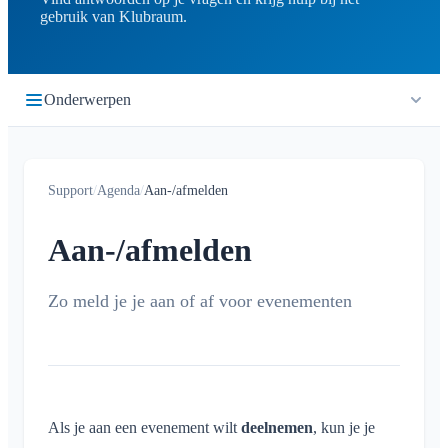
gebruik van Klubraum.
Onderwerpen
Aan de slag
Support
/
Agenda
/
Aan-/afmelden
Quickstart
Tijdlijn
Inloggen
Aan-/afmelden
Wat is de tijdlijn?
Agenda
Klubraum toetreden
Nieuwe Klubraum
Zo meld je je aan of af voor evenementen
Wat is de agenda?
Tips voor app-gebruik
Evenementen aanmaken / afzeggen / bewerken
Tips voor de introductie
Aan-/afmelden
Kinderen in Klubraum
Carpoolen
Problemen oplossen
Als je aan een evenement wilt
deelnemen
, kun je je
Kinderen en gasten aanmelden