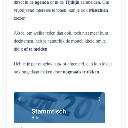
direct in de
agenda
of in de
Tijdlijn
aanmelden. Om
Locatie delen
vrijblijvend interesse te tonen, kun je ook
Misschien
Persoonlijke agenda
kiezen.
Synchronisatie
Als je, om welke reden dan ook, toch niet meer kunt
Conversaties
deelnemen, heb je natuurlijk de mogelijkheid om je
Wat is een conversatie?
Meldingen
tijdig
af te melden
.
Privé-conversatie
Algemeen
Area's
Heb je je per ongeluk aan- of afgemeld, dan kun je dat
Conversatie in area
Meldingsprofielen
ook ongedaan maken door
nogmaals te tikken
.
Conversatie bij evenement
Wat is een Area?
Account & instellingen
Areas
Leesbevestiging
Wat is een Area-groep?
Agenda
Meerdere Klubraums
Beheer
Bericht verwijderen
Area aanmaken
Conversaties
Extra Klubraum
Area toetreden
Quickstart voor beheerders
Overig
Klubraum verlaten
Area verlaten
Rechten
Uitloggen
Ondersteunde browsers
FAQ
Afgesloten area
Extra beheerders
Naam wijzigen
Feedback