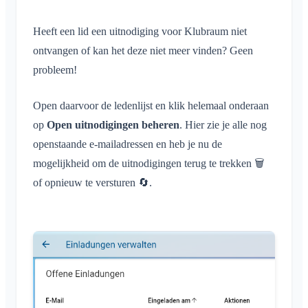
Wat is een Area?
Account & instellingen
Locatie delen
Areas
Leesbevestiging
Wat is een Area-groep?
Heeft een lid een uitnodiging voor Klubraum niet
Persoonlijke agenda
Agenda
Meerdere Klubraums
Beheer
Bericht verwijderen
Area aanmaken
ontvangen of kan het deze niet meer vinden? Geen
Synchronisatie
Conversaties
Extra Klubraum
Area toetreden
probleem!
Quickstart voor beheerders
Klubraum verlaten
Area verlaten
Rechten
Uitloggen
Open daarvoor de ledenlijst en klik helemaal onderaan
Afgesloten area
Extra beheerders
op
Naam wijzigen
Open uitnodigingen beheren
. Hier zie je alle nog
Leden uitnodigen
openstaande e-mailadressen en heb je nu de
E-mailadres wijzigen
Uitnodigingen opnieuw versturen
mogelijkheid om de uitnodigingen terug te trekken 🗑️
Profielfoto wijzigen
Ledenlijst
of opnieuw te versturen 🔄.
Achtergrond aanpassen
Leden verwijderen
App-toegangsrechten
Area-beheerder
Account sluiten
Area's beheren
Aanmeldknop op verenigingswebsite
Naam van de Klubraum wijzigen