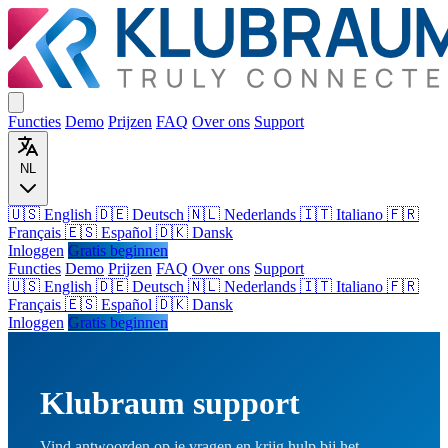
Functies
Demo
Prijzen
FAQ
Over ons
Support
NL
🇺🇸 English
🇩🇪 Deutsch
🇳🇱 Nederlands
🇮🇹 Italiano
🇫🇷
Français
🇪🇸 Español
🇩🇰 Dansk
Inloggen
Gratis beginnen
Functies
Demo
Prijzen
FAQ
Over ons
Support
🇺🇸
English
🇩🇪
Deutsch
🇳🇱
Nederlands
🇮🇹
Italiano
🇫🇷
Français
🇪🇸
Español
🇩🇰
Dansk
Inloggen
Gratis beginnen
Klubraum support
Vind antwoorden op je vragen en krijg hulp bij het