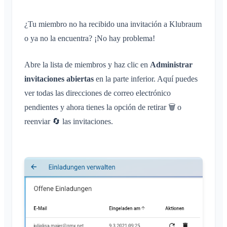
Áreas
Conversación en un Área
Guía de solución de problemas
Inscripción de niños e invitados
Perfiles de notificación
Conversación de evento
¿Qué es un Área?
¿Tu miembro no ha recibido una invitación a Klubraum
Cuenta y ajustes
Compartir ubicación
Áreas
Confirmación de lectura
o ya no la encuentra? ¡No hay problema!
¿Qué es un grupo de áreas?
Calendario personal
Calendario
Varios Klubraums
Administración
Eliminar mensaje
Crear un Área
Sincronización
Conversaciones
Klubraum adicional
Abre la lista de miembros y haz clic en
Administrar
Unirse a un Área
Inicio rápido para administradores
invitaciones abiertas
en la parte inferior. Aquí puedes
Abandonar un Klubraum
Abandonar un Área
Permisos
ver todas las direcciones de correo electrónico
Cerrar sesión
Área privada
Administradores adicionales
pendientes y ahora tienes la opción de retirar 🗑️ o
Cambiar el nombre
reenviar 🔄 las invitaciones.
Invitar a miembros
Cambiar el correo electrónico
Reenviar invitaciones
Cambiar la imagen de perfil
Lista de miembros
Personalizar el fondo
Eliminar miembros
Permisos de acceso de la app
Administrador del área
Cerrar la cuenta
Gestionar Áreas
Solicitud de adhesión en la web del club