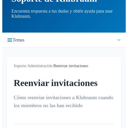
Encuentra respuesta a tus dudas y obtén ayuda para usar
Klubraum.
Temas
Primeros pasos
Soporte
/
Administración
/
Reenviar invitaciones
Inicio rápido
Cronología
Iniciar sesión
Reenviar invitaciones
¿Qué es la cronología?
Calendario
Unirse a un Klubraum
Nuevo Klubraum
Cómo reenviar invitaciones a Klubraum cuando
¿Qué es el calendario?
Conversaciones
los miembros no las han recibido
Consejos para usar la app
Crear / cancelar / editar eventos
¿Qué es una conversación?
Notificaciones
Consejos para la introducción
Confirmar / declinar
Conversación privada
Niños en Klubraum
Viaje compartido
Generales