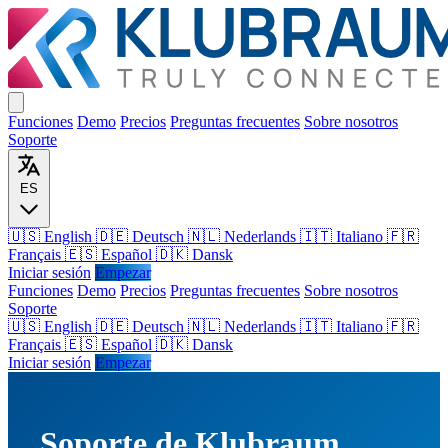
Funciones
Demo
Precios
Preguntas frecuentes
Sobre nosotros
Soporte
ES
🇺🇸 English
🇩🇪 Deutsch
🇳🇱 Nederlands
🇮🇹 Italiano
🇫🇷
Français
🇪🇸 Español
🇩🇰 Dansk
Iniciar sesión
Empezar
Funciones
Demo
Precios
Preguntas frecuentes
Sobre nosotros
Soporte
🇺🇸
English
🇩🇪
Deutsch
🇳🇱
Nederlands
🇮🇹
Italiano
🇫🇷
Français
🇪🇸
Español
🇩🇰
Dansk
Iniciar sesión
Empezar
Soporte de Klubraum