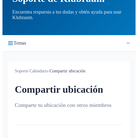
Encuentra respuesta a tus dudas y obtén ayuda para usar
Klubraum.
Temas
Primeros pasos
Soporte
/
Calendario
/
Compartir ubicación
Inicio rápido
Cronología
Iniciar sesión
Compartir ubicación
¿Qué es la cronología?
Calendario
Unirse a un Klubraum
Nuevo Klubraum
Comparte tu ubicación con otros miembros
¿Qué es el calendario?
Consejos para usar la app
Crear / cancelar / editar eventos
Consejos para la introducción
Confirmar / declinar
Niños en Klubraum
Viaje compartido