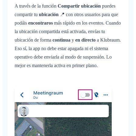
Guía de solución de problemas
A través de la función
Compartir ubicación
puedes
Inscripción de niños e invitados
compartir tu
ubicación
📍 con otros usuarios para que
Compartir ubicación
podáis
encontraros
más rápido en los eventos. Cuando
Calendario personal
la ubicación compartida está activada, envías tu
Sincronización
ubicación de forma
continua
y
en directo
a Klubraum.
Conversaciones
Eso sí, la app no debe estar apagada ni el sistema
operativo debe enviarla al modo de suspensión. Lo
¿Qué es una conversación?
Notificaciones
mejor es mantenerla activa en primer plano.
Conversación privada
Generales
Áreas
Conversación en un Área
Perfiles de notificación
Conversación de evento
¿Qué es un Área?
Cuenta y ajustes
Áreas
Confirmación de lectura
¿Qué es un grupo de áreas?
Calendario
Varios Klubraums
Administración
Eliminar mensaje
Crear un Área
Conversaciones
Klubraum adicional
Unirse a un Área
Inicio rápido para administradores
Varios
Abandonar un Klubraum
Abandonar un Área
Permisos
Cerrar sesión