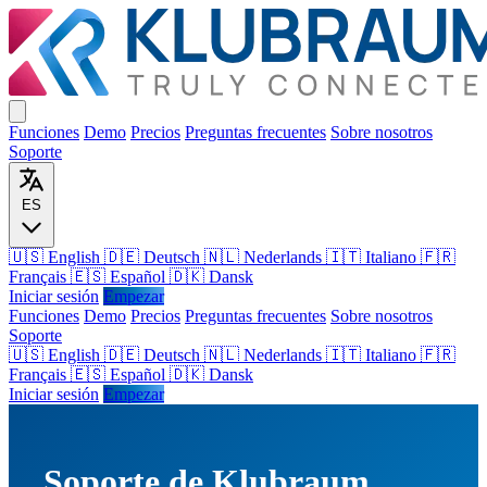
Funciones
Demo
Precios
Preguntas frecuentes
Sobre nosotros
Soporte
ES
🇺🇸 English
🇩🇪 Deutsch
🇳🇱 Nederlands
🇮🇹 Italiano
🇫🇷
Français
🇪🇸 Español
🇩🇰 Dansk
Iniciar sesión
Empezar
Funciones
Demo
Precios
Preguntas frecuentes
Sobre nosotros
Soporte
🇺🇸
English
🇩🇪
Deutsch
🇳🇱
Nederlands
🇮🇹
Italiano
🇫🇷
Français
🇪🇸
Español
🇩🇰
Dansk
Iniciar sesión
Empezar
Soporte de Klubraum