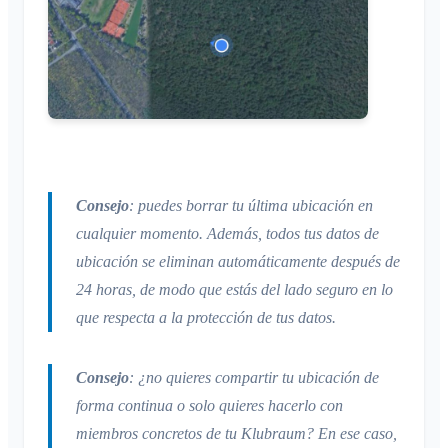
Navegadores compatibles
Preguntas frecuentes
Área privada
Administradores adicionales
Cambiar el nombre
Comentarios
Invitar a miembros
Cambiar el correo electrónico
Casos de uso
Reenviar invitaciones
Cambiar la imagen de perfil
Lista de miembros
Personalizar el fondo
Eliminar miembros
Permisos de acceso de la app
Administrador del área
Cerrar la cuenta
Consejo
: puedes borrar tu última ubicación en
Gestionar Áreas
cualquier momento. Además, todos tus datos de
Solicitud de adhesión en la web del club
ubicación se eliminan automáticamente después de
Cambiar el nombre del Klubraum
24 horas, de modo que estás del lado seguro en lo
Cerrar el Klubraum
que respecta a la protección de tus datos.
Consejo
: ¿no quieres compartir tu ubicación de
forma continua o solo quieres hacerlo con
miembros concretos de tu Klubraum? En ese caso,