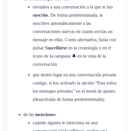
Lista de miembros
enviados a una conversación a la que te has
Personalizar el fondo
Eliminar miembros
suscrito
. De forma predeterminada, te
Permisos de acceso de la app
Administrador del área
suscribes automáticamente a las
Cerrar la cuenta
conversaciones nuevas en cuanto envías un
Gestionar Áreas
mensaje en ellas. Como alternativa, basta con
Solicitud de adhesión en la web del club
pulsar
Suscribirse
en la cronología o en el
Cambiar el nombre del Klubraum
icono de la campana 🔔 en la vista de la
Cerrar el Klubraum
conversación
que tienen lugar en una conversación privada
contigo, si has activado la opción “Para todos
los mensajes privados” en el menú de ajustes
(desactivada de forma predeterminada).
de las
menciones
cuando alguien te menciona en una
conversación (@JuanPérez), recibes una