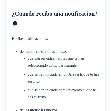
Conversación en un Área
Guía de solución de problemas
Inscripción de niños e invitados
Perfiles de notificación
Conversación de evento
¿Cuándo recibo una notificación?
Compartir ubicación
Áreas
Confirmación de lectura
Calendario personal
Calendario
🔔
Eliminar mensaje
Sincronización
Conversaciones
Recibes notificaciones:
Áreas
¿Qué es un Área?
de las
conversaciones
nuevas,
Cuenta y ajustes
¿Qué es un grupo de áreas?
que son privadas y en las que te han
Varios Klubraums
Administración
seleccionado como participante
Crear un Área
Klubraum adicional
Unirse a un Área
que se han iniciado en un Área a la que te has
Inicio rápido para administradores
Varios
Abandonar un Klubraum
suscrito
Abandonar un Área
Permisos
Cerrar sesión
Navegadores compatibles
Preguntas frecuentes
Área privada
que se han iniciado para un evento al que te
Administradores adicionales
Cambiar el nombre
Comentarios
has suscrito
Invitar a miembros
Cambiar el correo electrónico
Casos de uso
Reenviar invitaciones
de los
mensajes
nuevos,
Cambiar la imagen de perfil