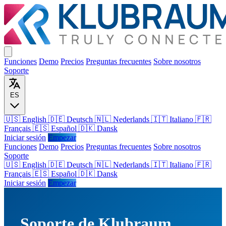
Funciones
Demo
Precios
Preguntas frecuentes
Sobre nosotros
Soporte
ES
🇺🇸 English
🇩🇪 Deutsch
🇳🇱 Nederlands
🇮🇹 Italiano
🇫🇷
Français
🇪🇸 Español
🇩🇰 Dansk
Iniciar sesión
Empezar
Funciones
Demo
Precios
Preguntas frecuentes
Sobre nosotros
Soporte
🇺🇸
English
🇩🇪
Deutsch
🇳🇱
Nederlands
🇮🇹
Italiano
🇫🇷
Français
🇪🇸
Español
🇩🇰
Dansk
Iniciar sesión
Empezar
Soporte de Klubraum