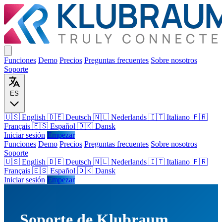
Funciones
Demo
Precios
Preguntas frecuentes
Sobre nosotros
Soporte
ES
🇺🇸 English
🇩🇪 Deutsch
🇳🇱 Nederlands
🇮🇹 Italiano
🇫🇷
Français
🇪🇸 Español
🇩🇰 Dansk
Iniciar sesión
Empezar
Funciones
Demo
Precios
Preguntas frecuentes
Sobre nosotros
Soporte
🇺🇸
English
🇩🇪
Deutsch
🇳🇱
Nederlands
🇮🇹
Italiano
🇫🇷
Français
🇪🇸
Español
🇩🇰
Dansk
Iniciar sesión
Empezar
Soporte de Klubraum