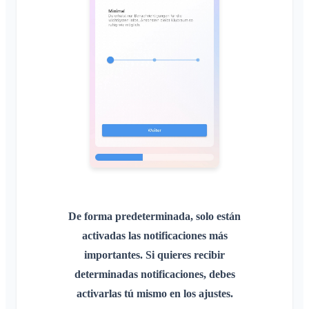
Lista de miembros
Personalizar el fondo
Eliminar miembros
Permisos de acceso de la app
Administrador del área
Cerrar la cuenta
Gestionar Áreas
Solicitud de adhesión en la web del club
Cambiar el nombre del Klubraum
Cerrar el Klubraum
De forma predeterminada, solo están
activadas las notificaciones más
importantes. Si quieres recibir
determinadas notificaciones, debes
activarlas tú mismo en los ajustes.