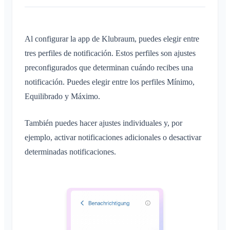
Conversación en un Área
Guía de solución de problemas
Inscripción de niños e invitados
Perfiles de notificación
Conversación de evento
Compartir ubicación
Áreas
Confirmación de lectura
Al configurar la app de Klubraum, puedes elegir entre
Calendario personal
Calendario
tres perfiles de notificación. Estos perfiles son ajustes
Eliminar mensaje
Sincronización
Conversaciones
preconfigurados que determinan cuándo recibes una
notificación. Puedes elegir entre los perfiles Mínimo,
Áreas
Equilibrado y Máximo.
¿Qué es un Área?
Cuenta y ajustes
¿Qué es un grupo de áreas?
También puedes hacer ajustes individuales y, por
Varios Klubraums
Administración
ejemplo, activar notificaciones adicionales o desactivar
Crear un Área
Klubraum adicional
determinadas notificaciones.
Unirse a un Área
Inicio rápido para administradores
Varios
Abandonar un Klubraum
Abandonar un Área
Permisos
Cerrar sesión
Navegadores compatibles
Preguntas frecuentes
Área privada
Administradores adicionales
Cambiar el nombre
Comentarios
Invitar a miembros
Cambiar el correo electrónico
Casos de uso
Reenviar invitaciones
Cambiar la imagen de perfil