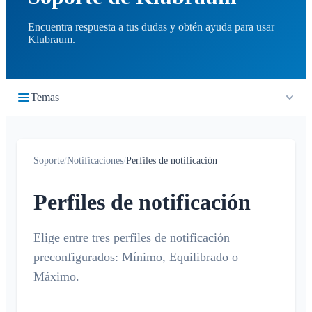
Encuentra respuesta a tus dudas y obtén ayuda para usar
Klubraum.
Temas
Primeros pasos
Soporte
/
Notificaciones
/
Perfiles de notificación
Inicio rápido
Cronología
Iniciar sesión
Perfiles de notificación
¿Qué es la cronología?
Calendario
Unirse a un Klubraum
Nuevo Klubraum
Elige entre tres perfiles de notificación
¿Qué es el calendario?
Conversaciones
preconfigurados: Mínimo, Equilibrado o
Consejos para usar la app
Crear / cancelar / editar eventos
¿Qué es una conversación?
Máximo.
Notificaciones
Consejos para la introducción
Confirmar / declinar
Conversación privada
Niños en Klubraum
Viaje compartido
Generales