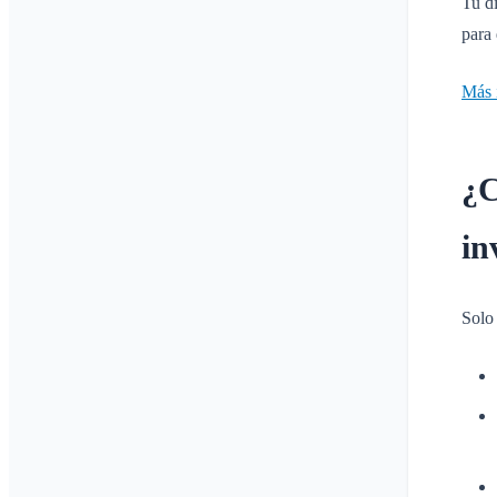
Tu di
para 
Más 
¿C
in
Solo