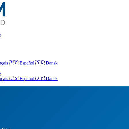
e
nçais
🇪🇸 Español
🇩🇰 Dansk
e
nçais
🇪🇸
Español
🇩🇰
Dansk