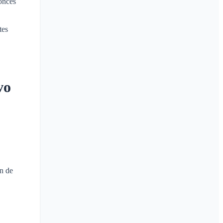
tonces
tes
vo
n de