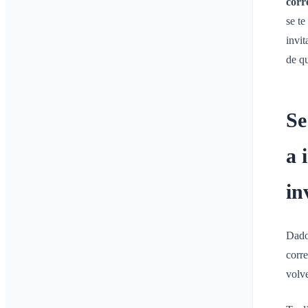
corr
se te
invi
de q
Se
a 
in
Dado
corre
volve