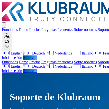
Funciones
Demo
Precios
Preguntas frecuentes
Sobre nosotros
Soport
ES
🇺🇸 English
🇩🇪 Deutsch
🇳🇱 Nederlands
🇮🇹 Italiano
🇫🇷 Fra
Iniciar sesión
Empezar
Funciones
Demo
Precios
Preguntas frecuentes
Sobre nosotros
Soport
🇺🇸
English
🇩🇪
Deutsch
🇳🇱
Nederlands
🇮🇹
Italiano
🇫🇷
Fra
Iniciar sesión
Empezar
Soporte de Klubraum