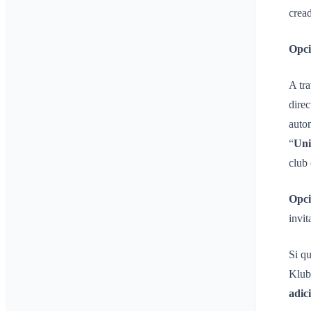
Gestionar Áreas
crea
Solicitud de adhesión en la
web del club
Opci
Cambiar el nombre del
Klubraum
A tr
Cerrar el Klubraum
direc
autom
“
Uni
club 
Opci
invit
Si q
Klub
adic