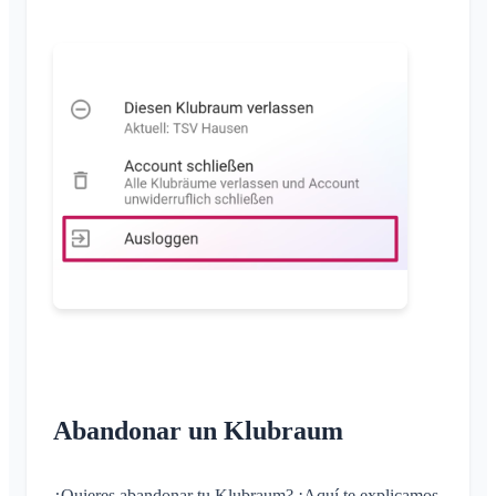
Inicio rápido para administradores
Varios
Permisos
Navegadores compatibles
Preguntas frecuentes
Administradores adicionales
Comentarios
Invitar a miembros
Casos de uso
Reenviar invitaciones
Lista de miembros
Eliminar miembros
Administrador del área
Gestionar Áreas
Solicitud de adhesión en la web del club
Cambiar el nombre del Klubraum
Cerrar el Klubraum
Abandonar un Klubraum
¿Quieres abandonar tu Klubraum? ¡Aquí te explicamos