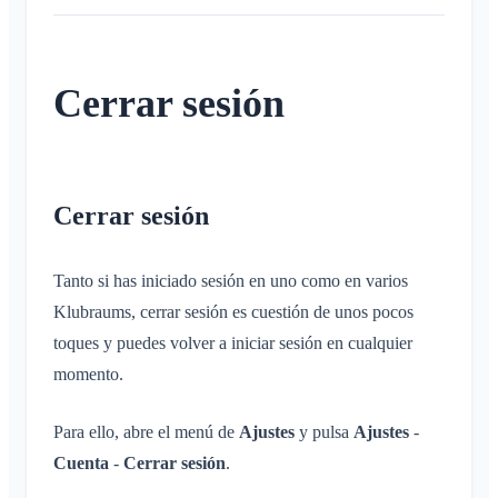
Áreas
Conversación en un Área
Guía de solución de problemas
Inscripción de niños e invitados
Perfiles de notificación
Conversación de evento
¿Qué es un Área?
Cuenta y ajustes
Compartir ubicación
Áreas
Confirmación de lectura
¿Qué es un grupo de áreas?
Cerrar sesión
Calendario personal
Calendario
Varios Klubraums
Eliminar mensaje
Crear un Área
Sincronización
Conversaciones
Klubraum adicional
Unirse a un Área
Abandonar un Klubraum
Abandonar un Área
Cerrar sesión
Cerrar sesión
Área privada
Cambiar el nombre
Tanto si has iniciado sesión en uno como en varios
Cambiar el correo electrónico
Klubraums, cerrar sesión es cuestión de unos pocos
Cambiar la imagen de perfil
toques y puedes volver a iniciar sesión en cualquier
Personalizar el fondo
momento.
Permisos de acceso de la app
Cerrar la cuenta
Para ello, abre el menú de
Ajustes
y pulsa
Ajustes
-
Cuenta
-
Cerrar sesión
.
Administración