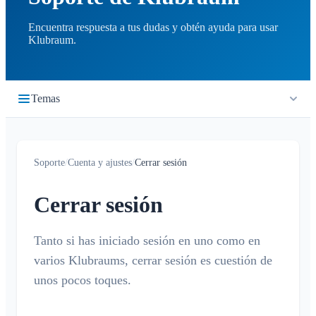
Encuentra respuesta a tus dudas y obtén ayuda para usar
Klubraum.
Temas
Primeros pasos
Soporte
/
Cuenta y ajustes
/
Cerrar sesión
Inicio rápido
Cronología
Iniciar sesión
Cerrar sesión
¿Qué es la cronología?
Calendario
Unirse a un Klubraum
Nuevo Klubraum
Tanto si has iniciado sesión en uno como en
¿Qué es el calendario?
Conversaciones
varios Klubraums, cerrar sesión es cuestión de
Consejos para usar la app
Crear / cancelar / editar eventos
¿Qué es una conversación?
unos pocos toques.
Notificaciones
Consejos para la introducción
Confirmar / declinar
Conversación privada
Niños en Klubraum
Viaje compartido
Generales