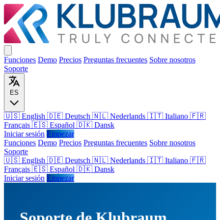
Funciones
Demo
Precios
Preguntas frecuentes
Sobre nosotros
Soporte
ES
🇺🇸 English
🇩🇪 Deutsch
🇳🇱 Nederlands
🇮🇹 Italiano
🇫🇷
Français
🇪🇸 Español
🇩🇰 Dansk
Iniciar sesión
Empezar
Funciones
Demo
Precios
Preguntas frecuentes
Sobre nosotros
Soporte
🇺🇸
English
🇩🇪
Deutsch
🇳🇱
Nederlands
🇮🇹
Italiano
🇫🇷
Français
🇪🇸
Español
🇩🇰
Dansk
Iniciar sesión
Empezar
Soporte de Klubraum