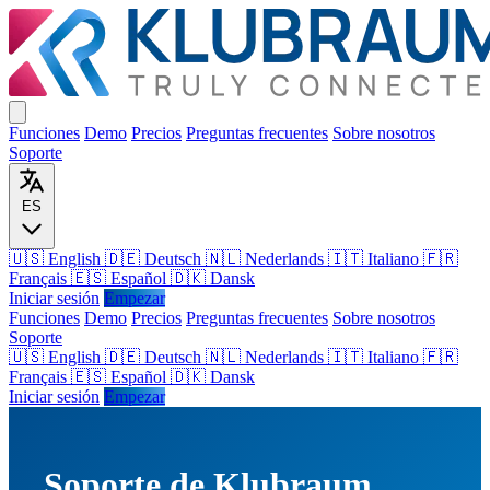
Funciones
Demo
Precios
Preguntas frecuentes
Sobre nosotros
Soporte
ES
🇺🇸 English
🇩🇪 Deutsch
🇳🇱 Nederlands
🇮🇹 Italiano
🇫🇷
Français
🇪🇸 Español
🇩🇰 Dansk
Iniciar sesión
Empezar
Funciones
Demo
Precios
Preguntas frecuentes
Sobre nosotros
Soporte
🇺🇸
English
🇩🇪
Deutsch
🇳🇱
Nederlands
🇮🇹
Italiano
🇫🇷
Français
🇪🇸
Español
🇩🇰
Dansk
Iniciar sesión
Empezar
Soporte de Klubraum