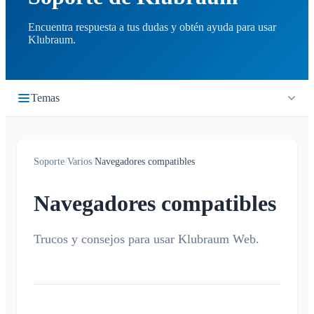
Encuentra respuesta a tus dudas y obtén ayuda para usar
Klubraum.
Temas
Primeros pasos
Soporte
/
Varios
/
Navegadores compatibles
Inicio rápido
Cronología
Iniciar sesión
Navegadores compatibles
¿Qué es la cronología?
Calendario
Unirse a un Klubraum
Nuevo Klubraum
Trucos y consejos para usar Klubraum Web.
¿Qué es el calendario?
Conversaciones
Consejos para usar la app
Crear / cancelar / editar eventos
¿Qué es una conversación?
Notificaciones
Consejos para la introducción
Confirmar / declinar
Conversación privada
Niños en Klubraum
Viaje compartido
Generales