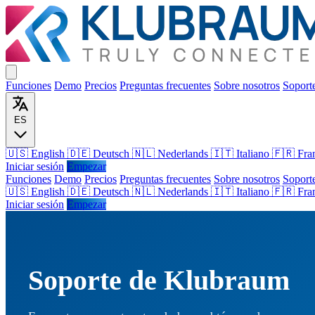
Funciones
Demo
Precios
Preguntas frecuentes
Sobre nosotros
Soport
ES
🇺🇸 English
🇩🇪 Deutsch
🇳🇱 Nederlands
🇮🇹 Italiano
🇫🇷 Fra
Iniciar sesión
Empezar
Funciones
Demo
Precios
Preguntas frecuentes
Sobre nosotros
Soport
🇺🇸
English
🇩🇪
Deutsch
🇳🇱
Nederlands
🇮🇹
Italiano
🇫🇷
Fra
Iniciar sesión
Empezar
Soporte de Klubraum