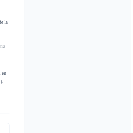
de la
una
a en
).