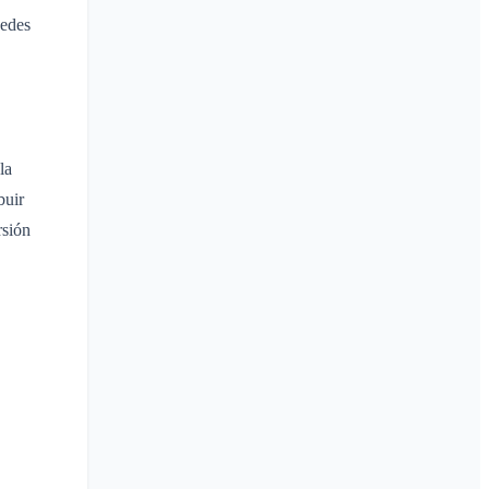
uedes
la
buir
rsión