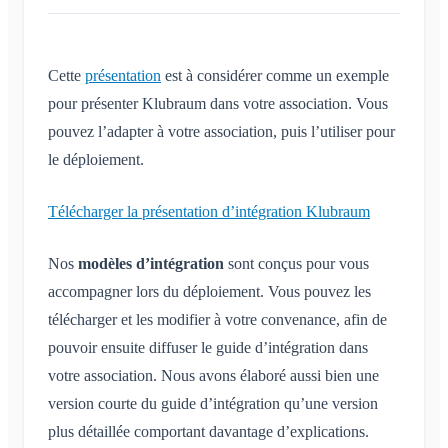
Chronologie
Qu'est-ce que la Chronologie ?
Calendrier
Cette
présentation
est à considérer comme un exemple
pour présenter Klubraum dans votre association. Vous
Qu'est-ce que le calendrier ?
Conversations
pouvez l’adapter à votre association, puis l’utiliser pour
Créer / annuler / modifier des événements
le déploiement.
Qu'est-ce qu'une conversation ?
Notifications
Confirmer / décliner
Conversation privée
Covoiturage
Télécharger la présentation d’intégration Klubraum
Généralités
Espaces
Conversation dans un espace
Inscription des enfants et des invités
Profils de notification
Conversation pour un événement
Qu'est-ce qu'un espace ?
Nos
modèles d’intégration
sont conçus pour vous
Compte et paramètres
Partage de la position
Espaces
Accusé de lecture
accompagner lors du déploiement. Vous pouvez les
Qu'est-ce qu'un groupe d'espaces ?
Calendrier personnel
Calendrier
Plusieurs Klubraum
télécharger et les modifier à votre convenance, afin de
Administration
Supprimer un message
Créer un espace
Synchronisation
Conversations
Klubraum supplémentaire
pouvoir ensuite diffuser le guide d’intégration dans
Rejoindre un espace
Démarrage rapide pour les admins
Divers
votre association. Nous avons élaboré aussi bien une
Quitter le Klubraum
Quitter un espace
Autorisations
version courte du guide d’intégration qu’une version
Se déconnecter
Navigateurs pris en charge
FAQ
Espace privé
Administrateurs supplémentaires
plus détaillée comportant davantage d’explications.
Modifier le nom
Commentaires