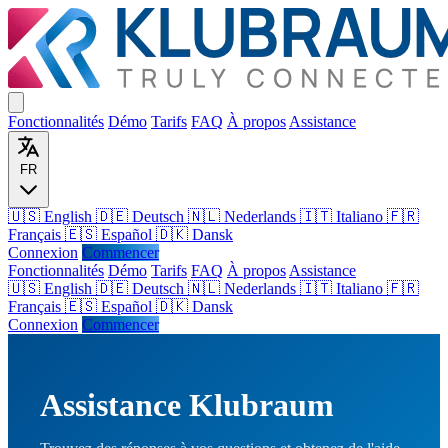
Fonctionnalités
Démo
Tarifs
FAQ
À propos
Assistance
FR
🇺🇸 English
🇩🇪 Deutsch
🇳🇱 Nederlands
🇮🇹 Italiano
🇫🇷
Français
🇪🇸 Español
🇩🇰 Dansk
Connexion
Commencer
Fonctionnalités
Démo
Tarifs
FAQ
À propos
Assistance
🇺🇸
English
🇩🇪
Deutsch
🇳🇱
Nederlands
🇮🇹
Italiano
🇫🇷
Français
🇪🇸
Español
🇩🇰
Dansk
Connexion
Commencer
Assistance Klubraum