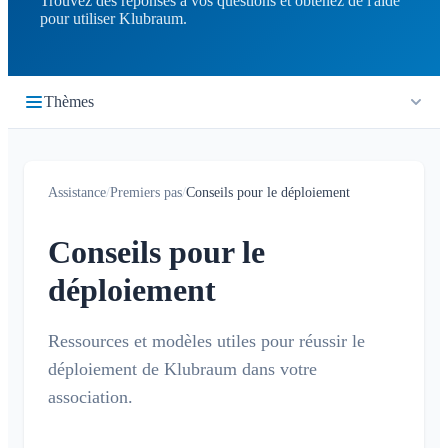
Trouvez des réponses à vos questions et obtenez de l'aide
pour utiliser Klubraum.
Thèmes
Premiers pas
Assistance
/
Premiers pas
/
Conseils pour le déploiement
Démarrage rapide
Connexion
Conseils pour le
Rejoindre un Klubraum
déploiement
Nouveau Klubraum
Conseils pour utiliser l'application
Ressources et modèles utiles pour réussir le
Conseils pour le déploiement
déploiement de Klubraum dans votre
association.
Les enfants dans Klubraum
Guide de dépannage