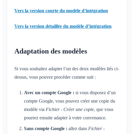
Inviter des membres
Modifier l'e-mail
Cas d'usage
Vers la version courte du modèle d’intégration
Renvoyer des invitations
Modifier la photo de profil
Liste des membres
Vers la version détaillée du modèle d’intégration
Personnaliser l'arrière-plan
Supprimer des membres
Autorisations d'accès de l'application
Admin de l'espace
Fermer le compte
Adaptation des modèles
Gérer les espaces
Demande d'adhésion sur le site de l'association
Si vous souhaitez adapter l’un des deux modèles liés ci-
Modifier le nom du Klubraum
dessus, vous pouvez procéder comme suit :
Fermer le Klubraum
Avec un compte Google :
si vous disposez d’un
compte Google, vous pouvez créer une copie du
modèle via
Fichier - Créer une copie
, que vous
pourrez ensuite adapter à votre convenance.
Sans compte Google :
allez dans
Fichier -