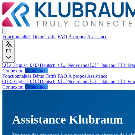
Fonctionnalités
Démo
Tarifs
FAQ
À propos
Assistance
FR
🇺🇸 English
🇩🇪 Deutsch
🇳🇱 Nederlands
🇮🇹 Italiano
🇫🇷 Fra
Connexion
Commencer
Fonctionnalités
Démo
Tarifs
FAQ
À propos
Assistance
🇺🇸
English
🇩🇪
Deutsch
🇳🇱
Nederlands
🇮🇹
Italiano
🇫🇷
Fra
Connexion
Commencer
Assistance Klubraum
Trouvez des réponses à vos questions et obtenez de l'ai