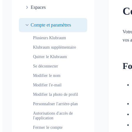
Covoiturage
Guide de dépannage
Généralités
Espaces
C
Conversation dans un espace
Inscription des enfants et des
Profils de notification
invités
Conversation pour un
Qu'est-ce qu'un espace ?
Espaces
événement
Partage de la position
Compte et paramètres
Qu'est-ce qu'un groupe
Calendrier
Votr
Accusé de lecture
Calendrier personnel
d'espaces ?
Plusieurs Klubraum
vos a
Conversations
Supprimer un message
Synchronisation
Créer un espace
Klubraum supplémentaire
Rejoindre un espace
Quitter le Klubraum
Quitter un espace
Fo
Se déconnecter
Espace privé
Modifier le nom
Modifier l'e-mail
Modifier la photo de profil
Personnaliser l'arrière-plan
Autorisations d'accès de
l'application
Fermer le compte