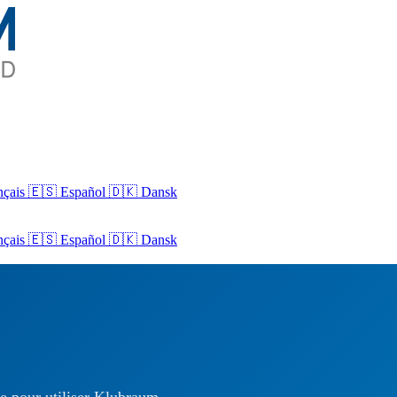
nçais
🇪🇸 Español
🇩🇰 Dansk
nçais
🇪🇸
Español
🇩🇰
Dansk
de pour utiliser Klubraum.