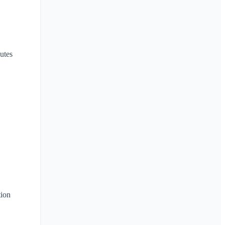
utes
tion