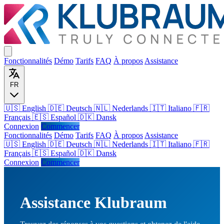
Fonctionnalités
Démo
Tarifs
FAQ
À propos
Assistance
FR
🇺🇸 English
🇩🇪 Deutsch
🇳🇱 Nederlands
🇮🇹 Italiano
🇫🇷
Français
🇪🇸 Español
🇩🇰 Dansk
Connexion
Commencer
Fonctionnalités
Démo
Tarifs
FAQ
À propos
Assistance
🇺🇸
English
🇩🇪
Deutsch
🇳🇱
Nederlands
🇮🇹
Italiano
🇫🇷
Français
🇪🇸
Español
🇩🇰
Dansk
Connexion
Commencer
Assistance Klubraum