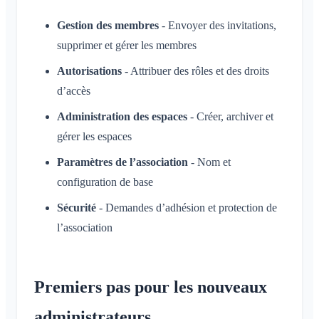
Fermer le Klubraum
Gestion des membres
- Envoyer des invitations,
Divers
supprimer et gérer les membres
Navigateurs pris en charge
FAQ
Autorisations
- Attribuer des rôles et des droits
Commentaires
d’accès
Cas d'usage
Administration des espaces
- Créer, archiver et
gérer les espaces
Paramètres de l’association
- Nom et
configuration de base
Sécurité
- Demandes d’adhésion et protection de
l’association
Premiers pas pour les nouveaux
administrateurs