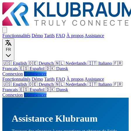
Fonctionnalités
Démo
Tarifs
FAQ
À propos
Assistance
FR
🇺🇸 English
🇩🇪 Deutsch
🇳🇱 Nederlands
🇮🇹 Italiano
🇫🇷
Français
🇪🇸 Español
🇩🇰 Dansk
Connexion
Commencer
Fonctionnalités
Démo
Tarifs
FAQ
À propos
Assistance
🇺🇸
English
🇩🇪
Deutsch
🇳🇱
Nederlands
🇮🇹
Italiano
🇫🇷
Français
🇪🇸
Español
🇩🇰
Dansk
Connexion
Commencer
Assistance Klubraum