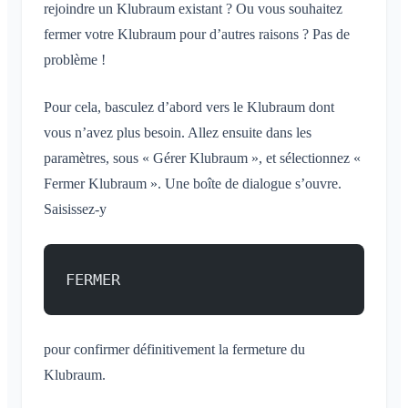
Conversation pour un événement
Qu'est-ce qu'un espace ?
rejoindre un Klubraum existant ? Ou vous souhaitez
Compte et paramètres
Partage de la position
Espaces
Accusé de lecture
fermer votre Klubraum pour d’autres raisons ? Pas de
Qu'est-ce qu'un groupe d'espaces ?
Calendrier personnel
Calendrier
Plusieurs Klubraum
Administration
problème !
Supprimer un message
Créer un espace
Synchronisation
Conversations
Klubraum supplémentaire
Rejoindre un espace
Démarrage rapide pour les admins
Pour cela, basculez d’abord vers le Klubraum dont
Quitter le Klubraum
Quitter un espace
Autorisations
vous n’avez plus besoin. Allez ensuite dans les
Se déconnecter
Espace privé
Administrateurs supplémentaires
paramètres, sous « Gérer Klubraum », et sélectionnez «
Modifier le nom
Fermer Klubraum ». Une boîte de dialogue s’ouvre.
Inviter des membres
Modifier l'e-mail
Saisissez-y
Renvoyer des invitations
Modifier la photo de profil
Liste des membres
Personnaliser l'arrière-plan
Supprimer des membres
FERMER
Autorisations d'accès de l'application
Admin de l'espace
Fermer le compte
Gérer les espaces
pour confirmer définitivement la fermeture du
Demande d'adhésion sur le site de l'association
Klubraum.
Modifier le nom du Klubraum